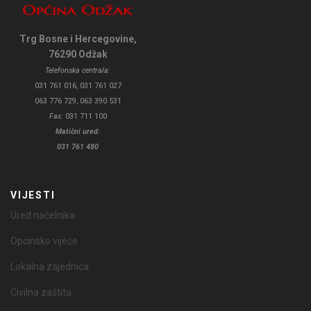
Trg Bosne i Hercegovine,
76290 Odžak
Telefonska centrala:
031 761 016, 031 761 027
063 776 729, 063 390 531
Fax:
031 711 100
Matični ured:
031 761 480
VIJESTI
Ured načelnika
Općinsko vijeće
Lokalna zajednica
Civilna zaštita