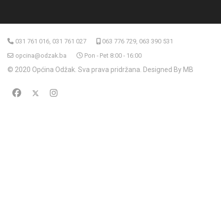
031 761 016, 031 761 027
063 776 729, 063 390 531
opcina@odzak.ba
Pon - Pet 8:00 - 16:00
© 2020 Općina Odžak. Sva prava pridržana. Designed By MB