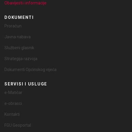
Obavijesti i informacije
DOKUMENTI
Proračun
Javna nabava
Službeni glasnik
Strategija razvoja
Dokumenti Općinskog vijeća
SERVISI I USLUGE
e-Matičar
e-obrasci
Kontakti
FGU Geoportal