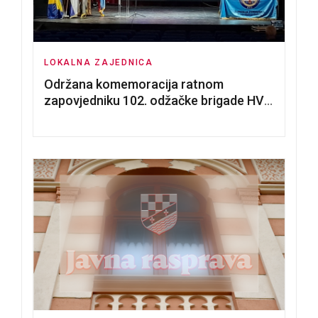
LOKALNA ZAJEDNICA
Održana komemoracija ratnom
zapovjedniku 102. odžačke brigade HVO
Tomislavu Božiću