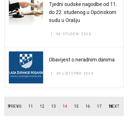
Tjedni sudske nagodbe od 11.
do 22. studenog u Općinskom
sudu u Orašju
06 STUDENI 2024
Obavijest o neradnim danima
30 LISTOPAD 2024
9
PREV
10
11
12
13
14
15
16
17
18
NEXT