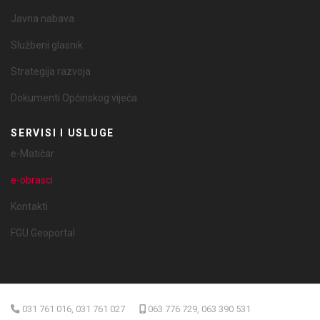
Javna nabava
Službeni glasnik
Strategija razvoja
Dokumenti Općinskog vijeća
SERVISI I USLUGE
e-Matičar
e-obrasci
Kontakti
FGU Geoportal
031 761 016, 031 761 027
063 776 729, 063 390 531