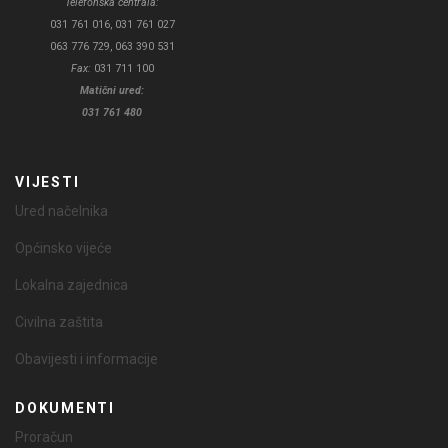
Telefonska centrala:
031 761 016, 031 761 027
063 776 729, 063 390 531
Fax:
031 711 100
Matični ured:
031 761 480
VIJESTI
Ured načelnika
Općinsko vijeće
Lokalna zajednica
Civilna zaštita
Obavijesti i informacije
DOKUMENTI
Proračun