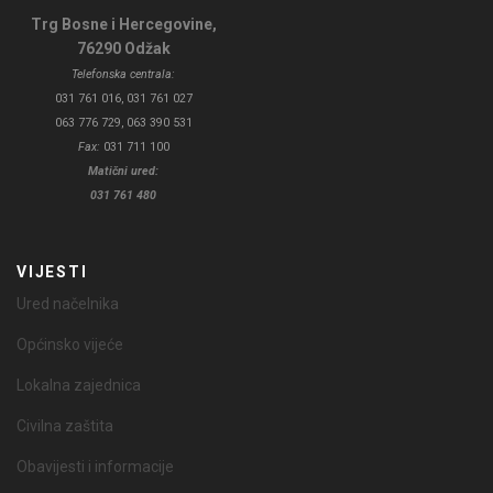
Trg Bosne i Hercegovine,
76290 Odžak
Telefonska centrala:
031 761 016, 031 761 027
063 776 729, 063 390 531
Fax:
031 711 100
Matični ured:
031 761 480
VIJESTI
Ured načelnika
Općinsko vijeće
Lokalna zajednica
Civilna zaštita
Obavijesti i informacije