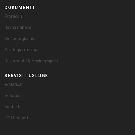
DOKUMENTI
Proračun
Javna nabava
Službeni glasnik
Strategija razvoja
Dokumenti Općinskog vijeća
SERVISI I USLUGE
e-Matičar
e-obrasci
Kontakti
FGU Geoportal