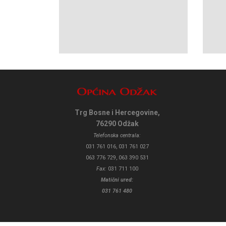
Trg Bosne i Hercegovine,
76290 Odžak
Telefonska centrala:
031 761 016, 031 761 027
063 776 729, 063 390 531
Fax:
031 711 100
Matični ured:
031 761 480
031 761 016, 031 761 027
063 776 729, 063 390 531
opcina@
© 2020 Općina Odžak. Sva prava pridržana. Designed By MB