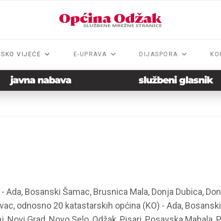
NSKO VIJEĆE
E-UPRAVA
DIJASPORA
KO
javna nabava
službeni glasnik
 Ada, Bosanski Šamac, Brusnica Mala, Donja Dubica, Donji 
vac, odnosno 20 katastarskih općina (KO) - Ada, Bosanski
laj, Novi Grad, Novo Selo, Odžak, Pisari, Posavska Mahala, P