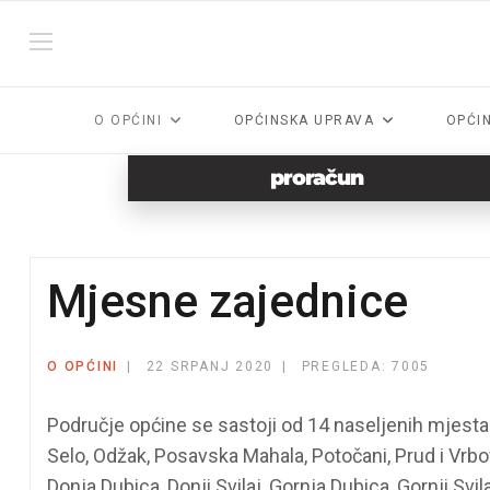
O OPĆINI
OPĆINSKA UPRAVA
OPĆI
proračun
Mjesne zajednice
O OPĆINI
22 SRPANJ 2020
PREGLEDA: 7005
Područje općine se sastoji od 14 naseljenih mjesta -
Selo, Odžak, Posavska Mahala, Potočani, Prud i Vrbo
Donja Dubica, Donji Svilaj, Gornja Dubica, Gornji Svi