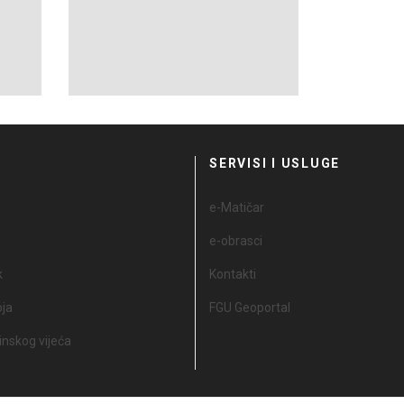
I
SERVISI I USLUGE
e-Matičar
e-obrasci
k
Kontakti
oja
FGU Geoportal
nskog vijeća