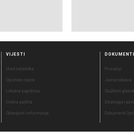
VIJESTI
DOKUMENT
Ured načelnika
Proračun
Općinsko vijeće
Javna nabava
Lokalna zajednica
Službeni glasni
Civilna zaštita
Strategija razv
Obavijesti i informacije
Dokumenti Opći
odzak.ba
Pon - Pet 8:00 - 16:00