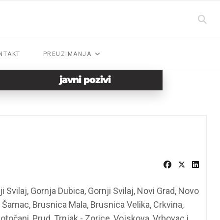
NTAKT
PREUZIMANJA
javni pozivi
Svilaj, Gornja Dubica, Gornji Svilaj, Novi Grad, Novo
 Šamac, Brusnica Mala, Brusnica Velika, Crkvina,
otočani, Prud, Trnjak - Zorice, Vojskova, Vrbovac i