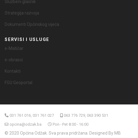
Službeni glasnik
Strategija razvoja
Dokumenti Općinskog vijeća
SERVISI I USLUGE
e-Matičar
e-obrasci
Kontakti
FGU Geoportal
031 761 016, 031 761 027
063 776 729, 063 390 531
opcina@odzak.ba
Pon - Pet 8:00 - 16:00
© 2020 Općina Odžak. Sva prava pridržana. Designed By MB