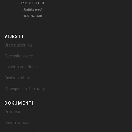
Fax:
031 711 100
Matični ured:
031 761 480
VIJESTI
Ured načelnika
Općinsko vijeće
Lokalna zajednica
Civilna zaštita
Obavijesti i informacije
DOKUMENTI
Proračun
Javna nabava