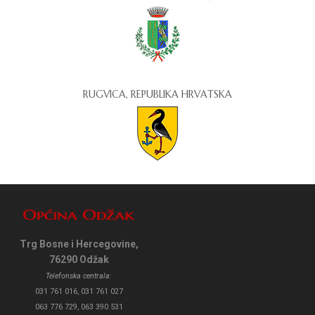
RUGVICA, REPUBLIKA HRVATSKA
Trg Bosne i Hercegovine,
76290 Odžak
Telefonska centrala:
031 761 016, 031 761 027
063 776 729, 063 390 531