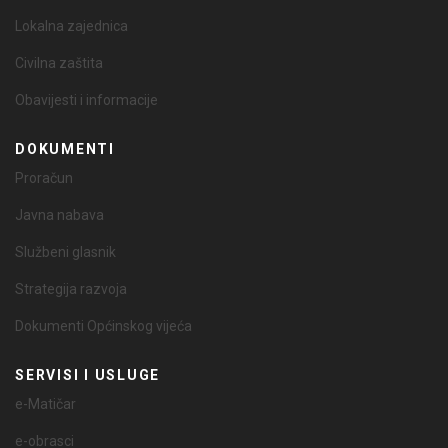
Lokalna zajednica
Civilna zaštita
Obavijesti i informacije
DOKUMENTI
Proračun
Javna nabava
Službeni glasnik
Strategija razvoja
Dokumenti Općinskog vijeća
SERVISI I USLUGE
e-Matičar
e-obrasci