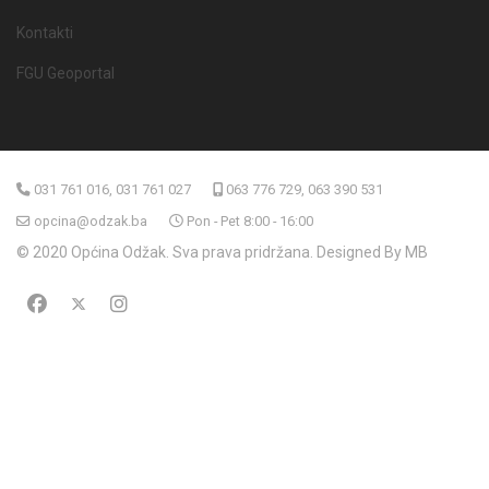
Kontakti
FGU Geoportal
031 761 016, 031 761 027
063 776 729, 063 390 531
opcina@odzak.ba
Pon - Pet 8:00 - 16:00
© 2020 Općina Odžak. Sva prava pridržana. Designed By MB