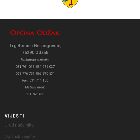
Trg Bosne i Hercegovine,
76290 Odžak
Telefonska centrala:
031 761 016, 031 761 027
063 776 729, 063 390 531
Fax:
031 711 100
Matični ured:
031 761 480
VIJESTI
Ured načelnika
Općinsko vijeće