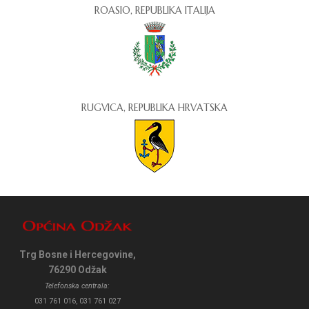
ROASIO, REPUBLIKA ITALIJA
RUGVICA, REPUBLIKA HRVATSKA
Trg Bosne i Hercegovine,
76290 Odžak
Telefonska centrala:
031 761 016, 031 761 027