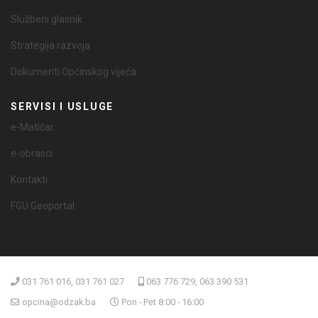
Službeni glasnik
Strategija razvoja
Dokumenti Općinskog vijeća
SERVISI I USLUGE
e-Matičar
e-obrasci
Kontakti
FGU Geoportal
031 761 016, 031 761 027
063 776 729, 063 390 531
opcina@odzak.ba
Pon - Pet 8:00 - 16:00