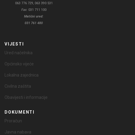
063 776 729, 063 390 531
Fax:
031 711 100
Matični ured:
031 761 480
VIJESTI
Ured načelnika
Općinsko vijeće
Lokalna zajednica
Civilna zaštita
Obavijesti i informacije
DOKUMENTI
Proračun
Javna nabava