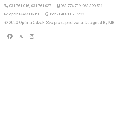
031 761 016, 031 761 027
063 776 729, 063 390 531
opcina@odzak.ba
Pon - Pet 8:00 - 16:00
© 2020 Općina Odžak. Sva prava pridržana. Designed By MB