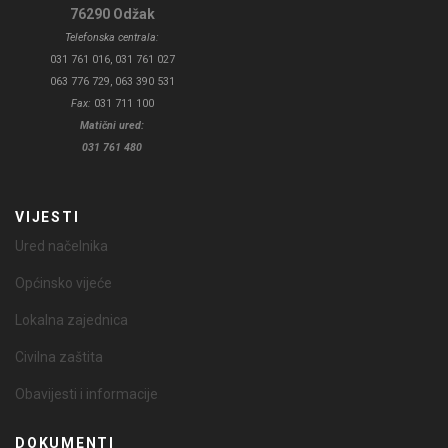
76290 Odžak
Telefonska centrala:
031 761 016, 031 761 027
063 776 729, 063 390 531
Fax:
031 711 100
Matični ured:
031 761 480
VIJESTI
Ured načelnika
Općinsko vijeće
Lokalna zajednica
Civilna zaštita
Obavijesti i informacije
DOKUMENTI