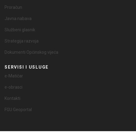
Proračun
Javna nabava
Službeni glasnik
Strategija razvoja
Dokumenti Općinskog vijeća
SERVISI I USLUGE
e-Matičar
e-obrasci
Kontakti
FGU Geoportal