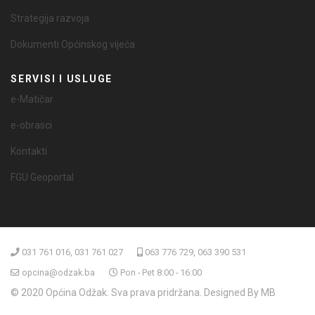
Strategija razvoja
Dokumenti Općinskog vijeća
SERVISI I USLUGE
e-Matičar
e-obrasci
Kontakti
FGU Geoportal
031 761 016, 031 761 027
063 776 729, 063 390 531
opcina@odzak.ba
Pon - Pet 8:00 - 16:00
© 2020 Općina Odžak. Sva prava pridržana. Designed By MB