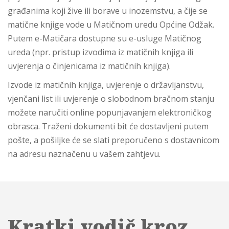
građanima koji žive ili borave u inozemstvu, a čije se
matične knjige vode u Matičnom uredu Općine Odžak.
Putem e-Matičara dostupne su e-usluge Matičnog
ureda (npr. pristup izvodima iz matičnih knjiga ili
uvjerenja o činjenicama iz matičnih knjiga).
Izvode iz matičnih knjiga, uvjerenje o državljanstvu,
vjenčani list ili uvjerenje o slobodnom bračnom stanju
možete naručiti online popunjavanjem elektroničkog
obrasca. Traženi dokumenti bit će dostavljeni putem
pošte, a pošiljke će se slati preporučeno s dostavnicom
na adresu naznačenu u vašem zahtjevu.
Kratki vodič kroz