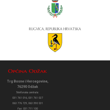
RUGVICA, REPUBLIKA HRVATSKA
Trg Bosne i Hercegovine,
76290 Odžak
Telefonska centrala:
031 761 016, 031 761 027
063 776 729, 063 390 531
Fax:
031 711 100