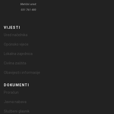
Matični ured:
031 761 480
VIJESTI
Ured načelnika
Općinsko vijeće
Lokalna zajednica
Civilna zaštita
Obavijesti i informacije
DOKUMENTI
Proračun
Javna nabava
Službeni glasnik