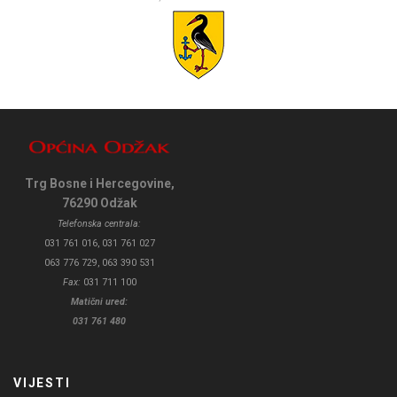
Trg Bosne i Hercegovine,
76290 Odžak
Telefonska centrala:
031 761 016, 031 761 027
063 776 729, 063 390 531
Fax:
031 711 100
Matični ured:
031 761 480
VIJESTI