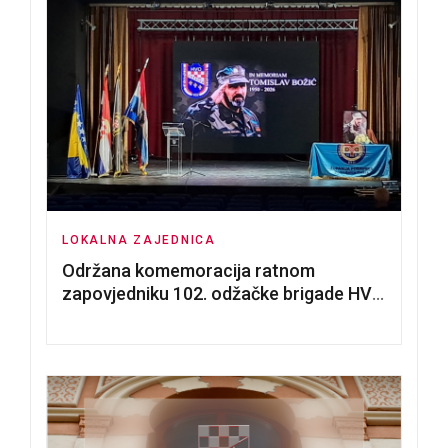
LOKALNA ZAJEDNICA
Održana komemoracija ratnom
zapovjedniku 102. odžačke brigade HVO
Tomislavu Božiću