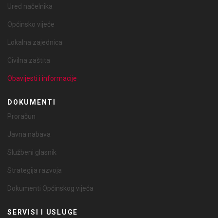
Ured načelnika
Općinsko vijeće
Lokalna zajednica
Civilna zaštita
Obavijesti i informacije
DOKUMENTI
Proračun
Javna nabava
Službeni glasnik
Strategija razvoja
Dokumenti Općinskog vijeća
SERVISI I USLUGE