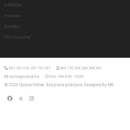
e-Matičar
e-obrasci
Kontakti
FGU Geoportal
031 761 016, 031 761 027
063 776 729, 063 390 531
opcina@odzak.ba
Pon - Pet 8:00 - 16:00
© 2020 Općina Odžak. Sva prava pridržana. Designed By MB