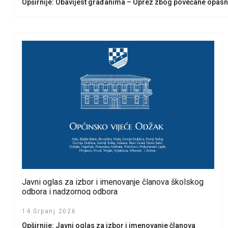
Opširnije: Obavijest građanima – Oprez zbog povećane opas
Javni oglas za izbor i imenovanje članova školskog
odbora i nadzornog odbora
14 Srpanj 2026
Opširnije: Javni oglas za izbor i imenovanje članova