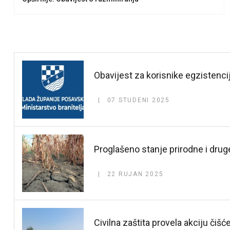
Obavijest za korisnike egzistenc
07 STUDENI 2025
Proglašeno stanje prirodne i dru
22 RUJAN 2025
Civilna zaštita provela akciju čiš