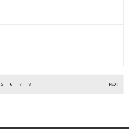
5
6
7
8
NEXT