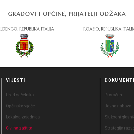
GRADOVI I OPĆINE, PRIJATELJI ODŽAKA
LDENGO, REPUBLIKA ITALIJA
ROASIO, REPUBLIKA ITALIJ
VIJESTI
DOKUMENT
Ured načelnika
Proračun
Općinsko vijeće
Javna nabava
Lokalna zajednica
Službeni glasni
Civilna zaštita
Strategija razv