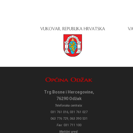
VUKOVAR, REPUBLIKA HRVATSKA
VA
Trg Bosne i Hercegovine,
76290 Odžak
Telefonska centrala:
031 761 016, 031 761 027
063 776 729, 063 390 531
Fax:
031 711 100
Matični ured: