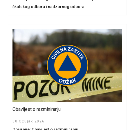
školskog odbora i nadzornog odbora
Obavijest o razminiranju
30 Ožujak 2026
Opširnije: Obavijest o razminiranju