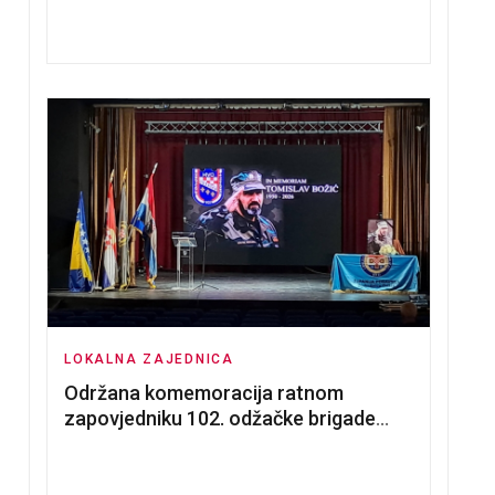
nadmetanja za dodjelu u zakup
poslovnih prostorija
LOKALNA ZAJEDNICA
Održana komemoracija ratnom
zapovjedniku 102. odžačke brigade
HVO Tomislavu Božiću