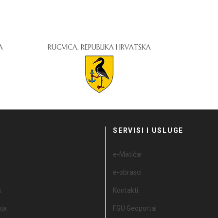
A
RUGVICA, REPUBLIKA HRVATSKA
I
SERVISI I USLUGE
e-Matičar
e-obrasci
k
Kontakti
oja
FGU Geoportal