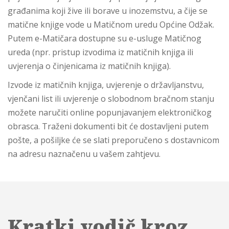
građanima koji žive ili borave u inozemstvu, a čije se
matične knjige vode u Matičnom uredu Općine Odžak.
Putem e-Matičara dostupne su e-usluge Matičnog
ureda (npr. pristup izvodima iz matičnih knjiga ili
uvjerenja o činjenicama iz matičnih knjiga).
Izvode iz matičnih knjiga, uvjerenje o državljanstvu,
vjenčani list ili uvjerenje o slobodnom bračnom stanju
možete naručiti online popunjavanjem elektroničkog
obrasca. Traženi dokumenti bit će dostavljeni putem
pošte, a pošiljke će se slati preporučeno s dostavnicom
na adresu naznačenu u vašem zahtjevu.
Kratki vodič kroz