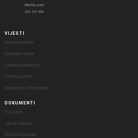
Matični ured:
031 761 480
VIJESTI
Ured načelnika
Općinsko vijeće
Lokalna zajednica
Civilna zaštita
Obavijesti i informacije
DOKUMENTI
Proračun
Javna nabava
Službeni glasnik