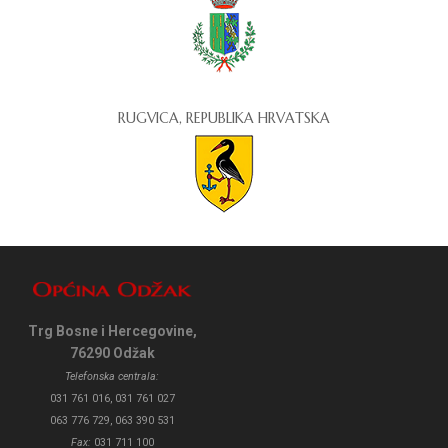
RUGVICA, REPUBLIKA HRVATSKA
Trg Bosne i Hercegovine,
76290 Odžak
Telefonska centrala:
031 761 016, 031 761 027
063 776 729, 063 390 531
Fax:
031 711 100