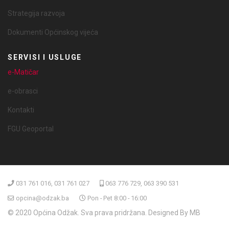
Strategija razvoja
Dokumenti Općinskog vijeća
SERVISI I USLUGE
e-Matičar
e-obrasci
Kontakti
FGU Geoportal
031 761 016, 031 761 027
063 776 729, 063 390 531
opcina@odzak.ba
Pon - Pet 8:00 - 16:00
© 2020 Općina Odžak. Sva prava pridržana. Designed By MB