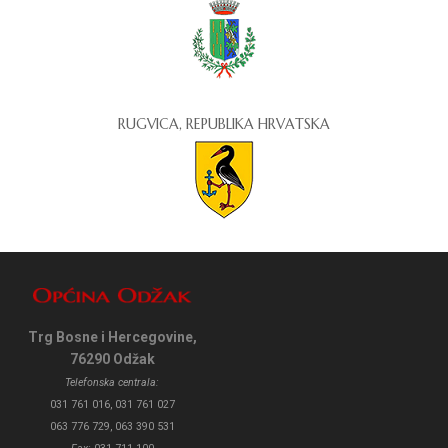
RUGVICA, REPUBLIKA HRVATSKA
Trg Bosne i Hercegovine,
76290 Odžak
Telefonska centrala:
031 761 016, 031 761 027
063 776 729, 063 390 531