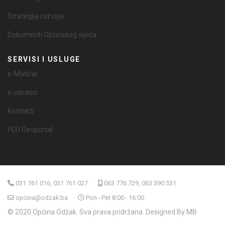
Strategija razvoja
Dokumenti Općinskog vijeća
SERVISI I USLUGE
e-Matičar
e-obrasci
Kontakti
FGU Geoportal
031 761 016, 031 761 027
063 776 729, 063 390 531
opcina@odzak.ba
Pon - Pet 8:00 - 16:00
© 2020 Općina Odžak. Sva prava pridržana. Designed By MB