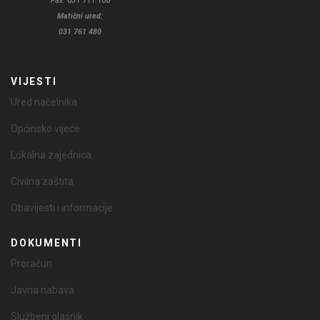
Fax:
031 711 100
Matični ured:
031 761 480
VIJESTI
Ured načelnika
Općinsko vijeće
Lokalna zajednica
Civilna zaštita
Obavijesti i informacije
DOKUMENTI
Proračun
Javna nabava
Službeni glasnik