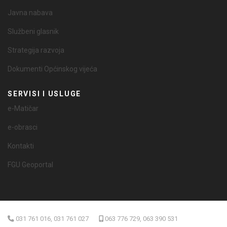
Javna nabava
Službeni glasnik
Strategija razvoja
Dokumenti Općinskog vijeća
SERVISI I USLUGE
e-Matičar
e-obrasci
Kontakti
FGU Geoportal
031 761 016, 031 761 027
063 776 729, 063 390 531