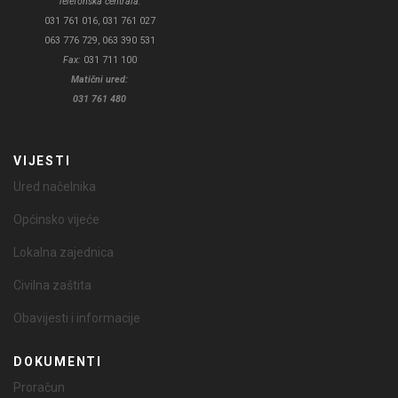
Telefonska centrala:
031 761 016, 031 761 027
063 776 729, 063 390 531
Fax:
031 711 100
Matični ured:
031 761 480
VIJESTI
Ured načelnika
Općinsko vijeće
Lokalna zajednica
Civilna zaštita
Obavijesti i informacije
DOKUMENTI
Proračun