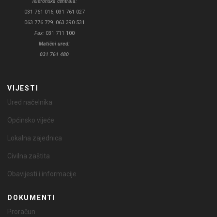
Telefonska centrala:
031 761 016, 031 761 027
063 776 729, 063 390 531
Fax:
031 711 100
Matični ured:
031 761 480
VIJESTI
Ured načelnika
Općinsko vijeće
Lokalna zajednica
Civilna zaštita
Obavijesti i informacije
DOKUMENTI
Proračun