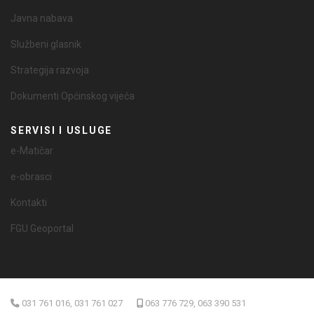
Javna nabava
Službeni glasnik
Strategija razvoja
Dokumenti Općinskog vijeća
SERVISI I USLUGE
e-Matičar
e-obrasci
Kontakti
FGU Geoportal
031 761 016, 031 761 027
063 776 729, 063 390 531