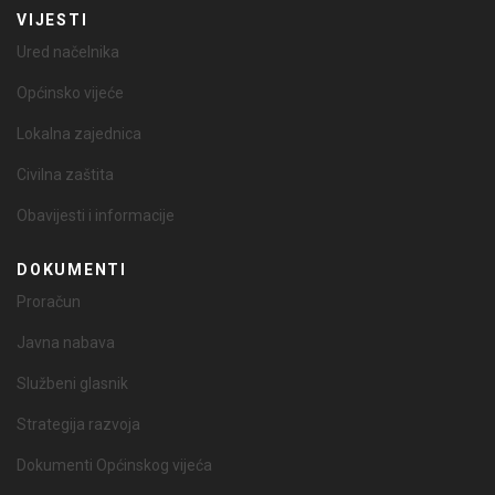
VIJESTI
Ured načelnika
Općinsko vijeće
Lokalna zajednica
Civilna zaštita
Obavijesti i informacije
DOKUMENTI
Proračun
Javna nabava
Službeni glasnik
Strategija razvoja
Dokumenti Općinskog vijeća