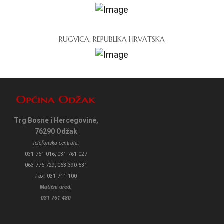
RUGVICA, REPUBLIKA HRVATSKA
Trg Bosne i Hercegovine,
76290 Odžak
Telefonska centrala:
031 761 016, 031 761 027
063 776 729, 063 390 531
Fax:
031 711 100
Matični ured:
031 761 480