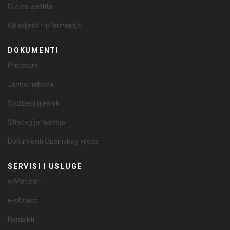
Civilna zaštita
Obavijesti i informacije
DOKUMENTI
Proračun
Javna nabava
Službeni glasnik
Strategija razvoja
Dokumenti Općinskog vijeća
SERVISI I USLUGE
e-Matičar
e-obrasci
Kontakti