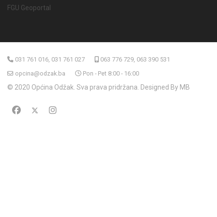
FGU Geoportal
031 761 016, 031 761 027
063 776 729, 063 390 531
opcina@odzak.ba
Pon - Pet 8:00 - 16:00
© 2020 Općina Odžak. Sva prava pridržana. Designed By MB