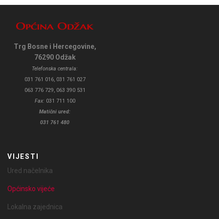
Trg Bosne i Hercegovine,
76290 Odžak
Telefonska centrala:
031 761 016, 031 761 027
063 776 729, 063 390 531
Fax:
031 711 100
Matični ured:
031 761 480
VIJESTI
Ured načelnika
Općinsko vijeće
Lokalna zajednica