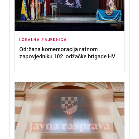
LOKALNA ZAJEDNICA
Održana komemoracija ratnom
zapovjedniku 102. odžačke brigade HVO
Tomislavu Božiću