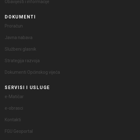
Obavijesti i informacije
DOKUMENTI
Proračun
Javna nabava
Službeni glasnik
Strategija razvoja
Dokumenti Općinskog vijeća
SERVISI I USLUGE
e-Matičar
e-obrasci
Kontakti
FGU Geoportal