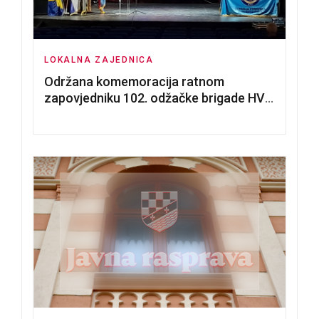
LOKALNA ZAJEDNICA
Održana komemoracija ratnom
zapovjedniku 102. odžačke brigade HVO
Tomislavu Božiću