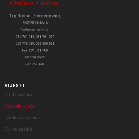
Trg Bosne i Hercegovine,
76290 Odžak
Telefonska centrala:
031 761 016, 031 761 027
063 776 729, 063 390 531
Fax:
031 711 100
Matični ured:
031 761 480
VIJESTI
Ured načelnika
Općinsko vijeće
Lokalna zajednica
Civilna zaštita