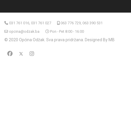
031 761 016, 031 761 027
063 776 729, 063 390 531
opcina@odzak.ba
Pon - Pet 8:00 - 16:00
© 2020 Općina Odžak. Sva prava pridržana. Designed By MB