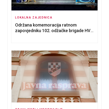
LOKALNA ZAJEDNICA
Održana komemoracija ratnom
zapovjedniku 102. odžačke brigade HVO
Tomislavu Božiću