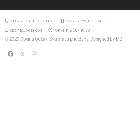
031 761 016, 031 761 027
063 776 729, 063 390 531
opcina@odzak.ba
Pon - Pet 8:00 - 16:00
© 2020 Općina Odžak. Sva prava pridržana. Designed By MB