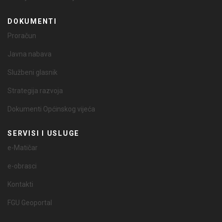
DOKUMENTI
Proračun
Javna nabava
Službeni glasnik
Strategija razvoja
Dokumenti Općinskog vijeća
SERVISI I USLUGE
e-Matičar
e-obrasci
Kontakti
FGU Geoportal