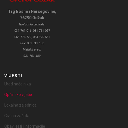
Trg Bosne i Hercegovine,
76290 Odžak
Telefonska centrala:
031 761 016, 031 761 027
063 776 729, 063 390 531
Fax:
031 711 100
Matični ured:
031 761 480
VIJESTI
Ured načelnika
Općinsko vijeće
Lokalna zajednica
Civilna zaštita
Obavijesti i informacije