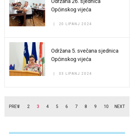
Održana 26. sjednica
Općinskog vijeća
20 LIPANJ 2024
Održana 5. svečana sjednica
Općinskog vijeća
03 LIPANJ 2024
PREV
1
2
3
4
5
6
7
8
9
10
NEXT