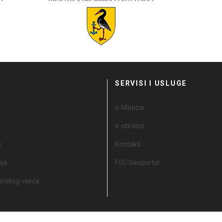
I
SERVISI I USLUGE
e-Matičar
e-obrasci
k
Kontakti
oja
FGU Geoportal
nskog vijeća