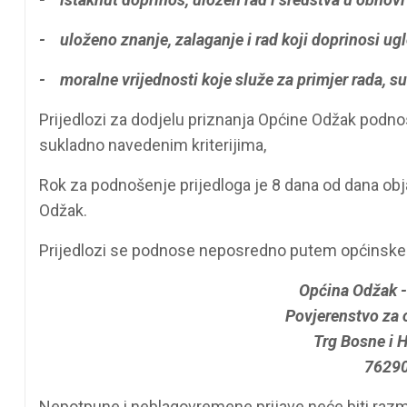
- uloženo znanje, zalaganje i rad koji doprinosi ug
- moralne vrijednosti koje služe za primjer rada, su
Prijedlozi za dodjelu priznanja Općine Odžak podn
sukladno navedenim kriterijima,
Rok za podnošenje prijedloga je 8 dana od dana obja
Odžak.
Prijedlozi se podnose neposredno putem općinske š
Općina Odžak -
Povjerenstvo za 
Trg Bosne i 
76290
Nepotpune i neblagovremene prijave neće biti razm