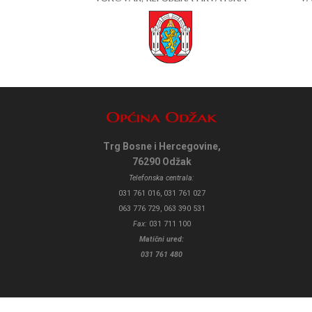
Trg Bosne i Hercegovine,
76290 Odžak
Telefonska centrala:
031 761 016, 031 761 027
063 776 729, 063 390 531
Fax:
031 711 100
Matični ured:
031 761 480