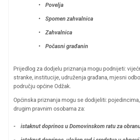
• Povelja
• Spomen zahvalnica
• Zahvalnica
• Počasni građanin
Prijedlog za dodjelu priznanja mogu podnijeti: vijećn
stranke, institucije, udruženja građana, mjesni odbo
području općine Odžak.
Općinska priznanja mogu se dodijeliti: pojedincim
drugim pravnim osobama za:
- istaknut doprinos u Domovinskom ratu za obranu
- istaknut doprinos, uložen rad i sredstva u obnovi 