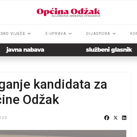
NSKO VIJEĆE
E-UPRAVA
DIJASPORA
KO
javna nabava
službeni glasnik
aganje kandidata za
ćine Odžak
120