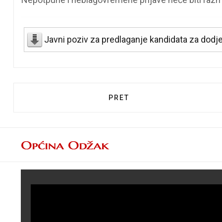
Javni poziv za predlaganje kandidata za dodj
PRETHODNI ČLANAK: OPĆIN
PRET