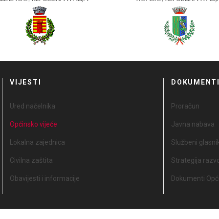
VIJESTI
DOKUMENT
Ured načelnika
Proračun
Općinsko vijeće
Javna nabava
Lokalna zajednica
Službeni glasni
Civilna zaštita
Strategija razv
Obavijesti i informacije
Dokumenti Opći