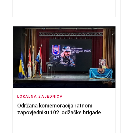
nadmetanja za dodjelu u zakup
poslovnih prostorija
LOKALNA ZAJEDNICA
Održana komemoracija ratnom
zapovjedniku 102. odžačke brigade
HVO Tomislavu Božiću