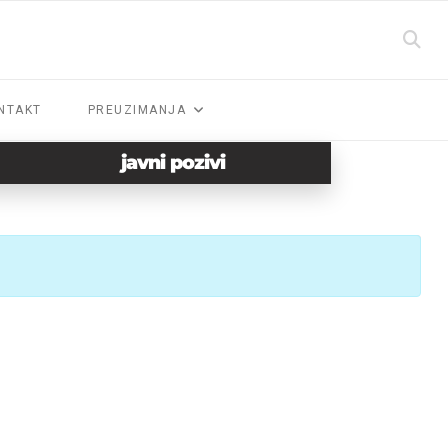
NTAKT
PREUZIMANJA
javni pozivi
Prikaz #