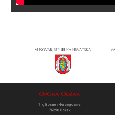
VUKOVAR, REPUBLIKA HRVATSKA
VA
Trg Bosne i Hercegovine,
76290 Odžak