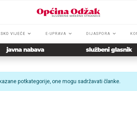
NSKO VIJEĆE
E-UPRAVA
DIJASPORA
KO
javna nabava
službeni glasnik
ikazane potkategorije, one mogu sadržavati članke.