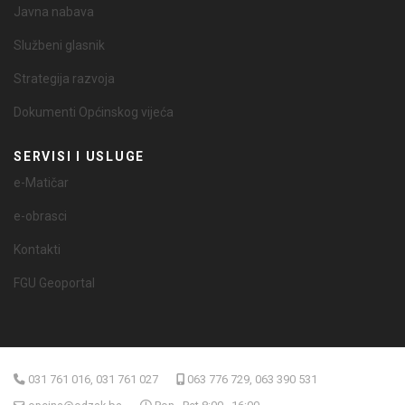
Javna nabava
Službeni glasnik
Strategija razvoja
Dokumenti Općinskog vijeća
SERVISI I USLUGE
e-Matičar
e-obrasci
Kontakti
FGU Geoportal
031 761 016, 031 761 027
063 776 729, 063 390 531