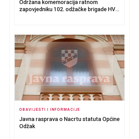
Održana komemoracija ratnom
zapovjedniku 102. odžačke brigade HVO
Tomislavu Božiću
OBAVIJESTI I INFORMACIJE
Javna rasprava o Nacrtu statuta Općine
Odžak