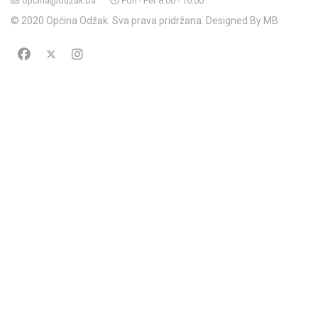
opcina@odzak.ba
Pon - Pet 8:00 - 16:00
© 2020 Općina Odžak. Sva prava pridržana. Designed By MB