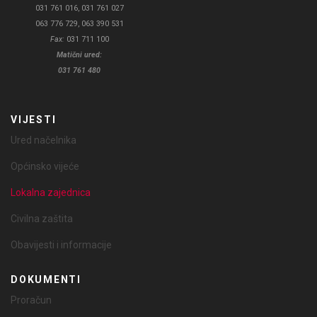
031 761 016, 031 761 027
063 776 729, 063 390 531
Fax:
031 711 100
Matični ured:
031 761 480
VIJESTI
Ured načelnika
Općinsko vijeće
Lokalna zajednica
Civilna zaštita
Obavijesti i informacije
DOKUMENTI
Proračun