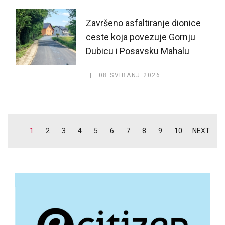
Završeno asfaltiranje dionice
ceste koja povezuje Gornju
Dubicu i Posavsku Mahalu
08 SVIBANJ 2026
1
2
3
4
5
6
7
8
9
10
NEXT