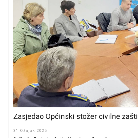
Zasjedao Općinski stožer civilne zašti
31 Ožujak 2025