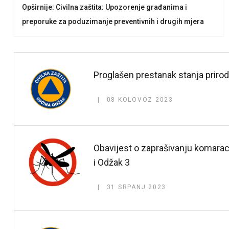
Opširnije: Civilna zaštita: Upozorenje građanima i
preporuke za poduzimanje preventivnih i drugih mjera
Proglašen prestanak stanja prir
08 KOLOVOZ 2023
Obavijest o zaprašivanju komara
i Odžak 3
31 SRPANJ 2023