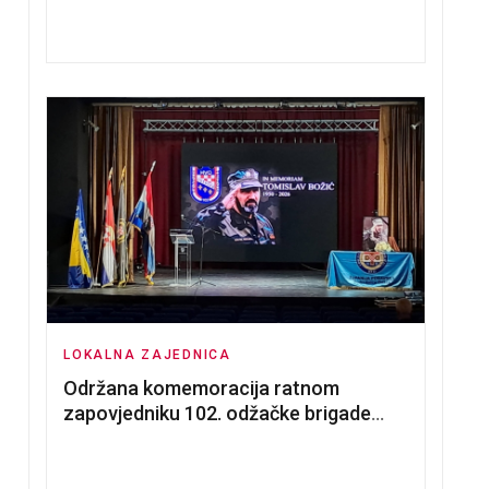
nadmetanja za dodjelu u zakup
poslovnih prostorija
LOKALNA ZAJEDNICA
Održana komemoracija ratnom
zapovjedniku 102. odžačke brigade
HVO Tomislavu Božiću