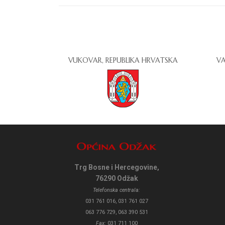
VUKOVAR, REPUBLIKA HRVATSKA
VA
Trg Bosne i Hercegovine,
76290 Odžak
Telefonska centrala:
031 761 016, 031 761 027
063 776 729, 063 390 531
Fax:
031 711 100