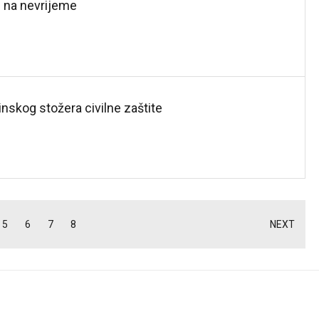
e na nevrijeme
nskog stožera civilne zaštite
5
6
7
8
NEXT