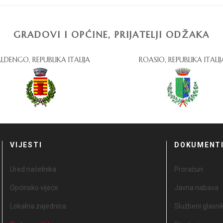
GRADOVI I OPĆINE, PRIJATELJI ODŽAKA
LDENGO, REPUBLIKA ITALIJA
ROASIO, REPUBLIKA ITALIJ
VIJESTI
DOKUMENT
Ured načelnika
Proračun
Općinsko vijeće
Javna nabava
Lokalna zajednica
Službeni glasni