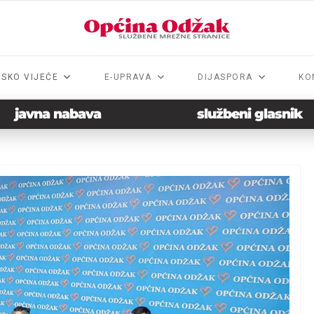
NSKO VIJEĆE
E-UPRAVA
DIJASPORA
KO
javna nabava
službeni glasnik