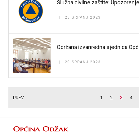
Služba civilne zaštite: Upozorenj
25 SRPANJ 2023
Održana izvanredna sjednica Opći
20 SRPANJ 2023
PREV
1
2
3
4