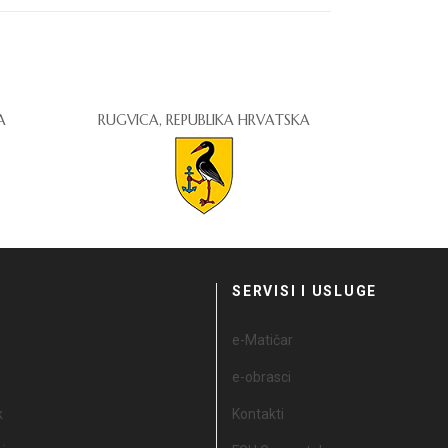
A
RUGVICA, REPUBLIKA HRVATSKA
I
SERVISI I USLUGE
e-Matičar
e-obrasci
k
Kontakti