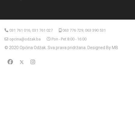
031 761 016, 031 761 027
063 776 729, 063 390 531
opcina@odzak.ba
Pon - Pet 8:00 - 16:00
© 2020 Općina Odžak. Sva prava pridržana. Designed By MB