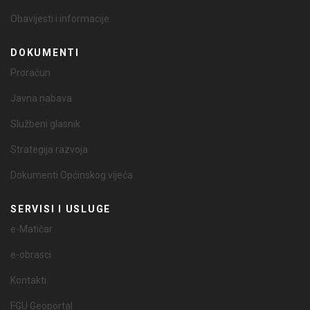
Obavijesti i informacije
DOKUMENTI
Proračun
Javna nabava
Službeni glasnik
Strategija razvoja
Dokumenti Općinskog vijeća
SERVISI I USLUGE
e-Matičar
e-obrasci
Kontakti
FGU Geoportal