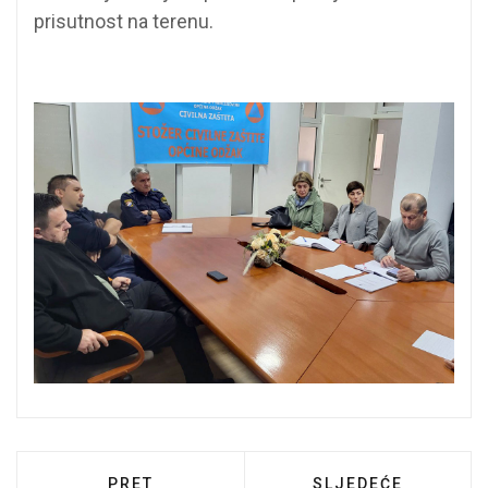
prisutnost na terenu.
PRETHODNI ČLANAK: UPOZORENJE NA OP
SLJEDEĆI ČLANAK:
PRET
SLJEDEĆE