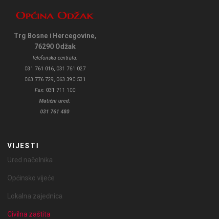
Trg Bosne i Hercegovine,
76290 Odžak
Telefonska centrala:
031 761 016, 031 761 027
063 776 729, 063 390 531
Fax:
031 711 100
Matični ured:
031 761 480
VIJESTI
Ured načelnika
Općinsko vijeće
Lokalna zajednica
Civilna zaštita