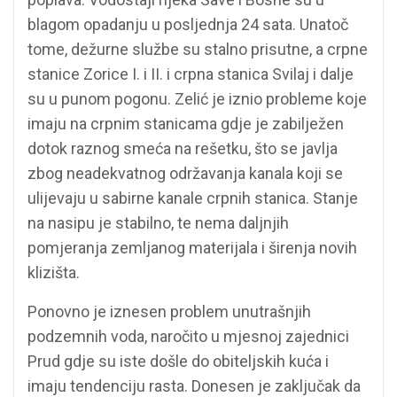
blagom opadanju u posljednja 24 sata. Unatoč
tome, dežurne službe su stalno prisutne, a crpne
stanice Zorice I. i II. i crpna stanica Svilaj i dalje
su u punom pogonu. Zelić je iznio probleme koje
imaju na crpnim stanicama gdje je zabilježen
dotok raznog smeća na rešetku, što se javlja
zbog neadekvatnog održavanja kanala koji se
ulijevaju u sabirne kanale crpnih stanica. Stanje
na nasipu je stabilno, te nema daljnjih
pomjeranja zemljanog materijala i širenja novih
klizišta.
Ponovno je iznesen problem unutrašnjih
podzemnih voda, naročito u mjesnoj zajednici
Prud gdje su iste došle do obiteljskih kuća i
imaju tendenciju rasta. Donesen je zaključak da