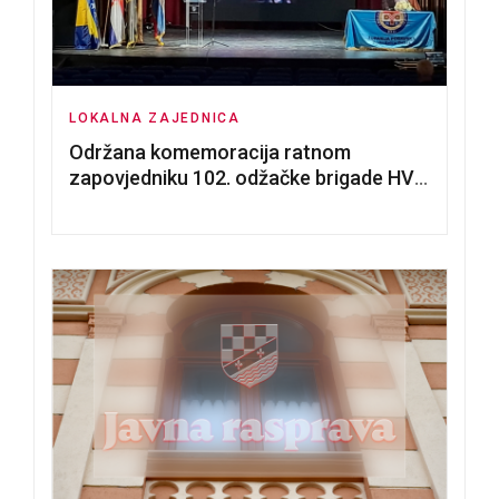
LOKALNA ZAJEDNICA
Održana komemoracija ratnom
zapovjedniku 102. odžačke brigade HVO
Tomislavu Božiću