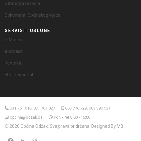
Strategija razvoja
Dokumenti Općinskog vijeća
SERVISI I USLUGE
e-Matičar
e-obrasci
Kontakti
FGU Geoportal
031 761 016, 031 761 027
063 776 729, 063 390 531
opcina@odzak.ba
Pon - Pet 8:00 - 16:00
© 2020 Općina Odžak. Sva prava pridržana. Designed By MB