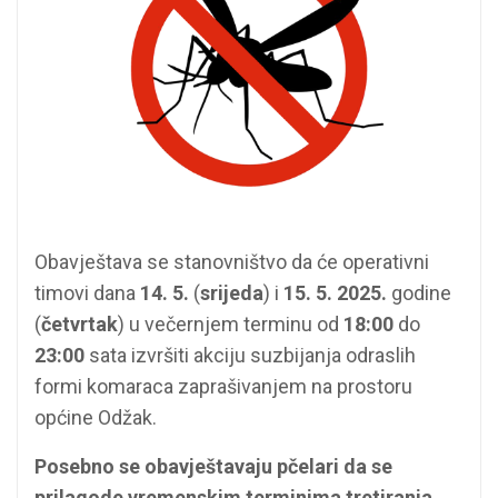
Obavještava se stanovništvo da će operativni
timovi dana
14. 5.
(
srijeda
) i
15. 5. 2025.
godine
(
četvrtak
) u večernjem terminu od
18:00
do
23:00
sata izvršiti akciju suzbijanja odraslih
formi komaraca zaprašivanjem na prostoru
općine Odžak.
Posebno se obavještavaju pčelari da se
prilagode vremenskim terminima tretiranja