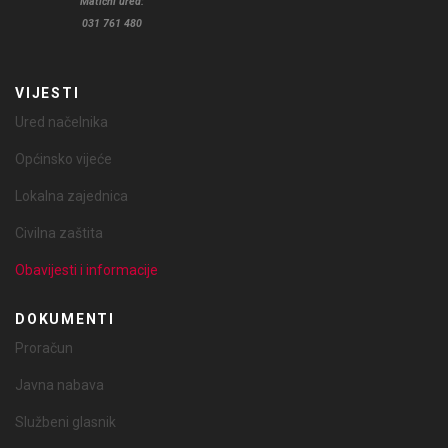
Matični ured:
031 761 480
VIJESTI
Ured načelnika
Općinsko vijeće
Lokalna zajednica
Civilna zaštita
Obavijesti i informacije
DOKUMENTI
Proračun
Javna nabava
Službeni glasnik