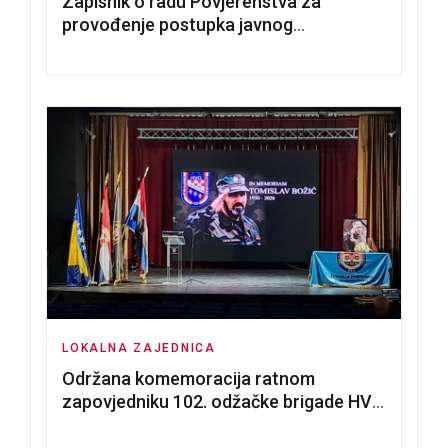
Zapisnik o radu Povjerenstva za
provođenje postupka javnog
nadmetanja za dodjelu u zakup
poslovnih prostorija
LOKALNA ZAJEDNICA
Održana komemoracija ratnom
zapovjedniku 102. odžačke brigade HVO
Tomislavu Božiću