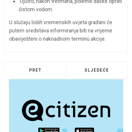
Ujutro, nakon tretmana, poletne daske oprati
čistom vodom.
U slučaju loših vremenskih uvjeta građani će
putem sredstava informiranja biti na vrijeme
obaviješteni o naknadnom terminu akcije.
PRETHODNI ČLANAK: TJEDNI SUDSKE NAGO
SLJEDEĆI ČLANAK:
PRET
SLJEDEĆE