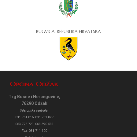
RUGVICA, REPUBLIKA HRVATSKA
Trg Bosne i Hercegovine,
76290 Odžak
Telefonska centrala:
031 761 016, 031 761 027
063 776 729, 063 390 531
Fax:
031 711 100