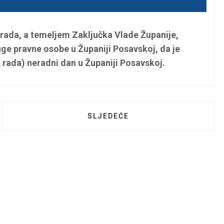
ada, a temeljem Zaključka Vlade Županije,
uge pravne osobe u Županiji Posavskoj, da je
 rada) neradni dan u Županiji Posavskoj.
IJEST O ZAPRAŠIVANJU KOMARACA
SLJEDEĆI ČLANAK: OBAVIJEST 
SLJEDEĆE