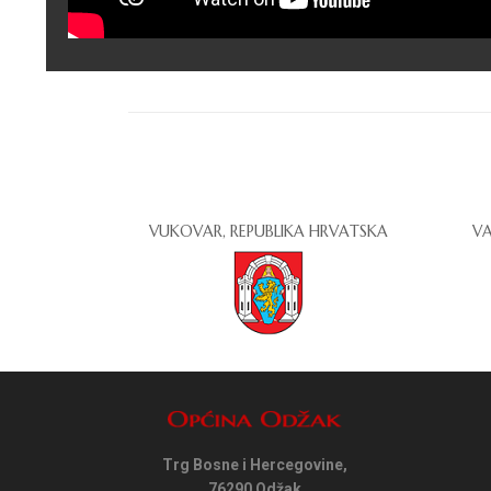
VUKOVAR, REPUBLIKA HRVATSKA
VA
Trg Bosne i Hercegovine,
76290 Odžak