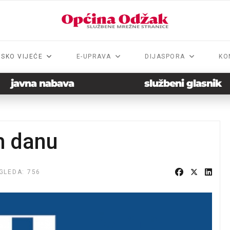
NSKO VIJEĆE
E-UPRAVA
DIJASPORA
KO
javna nabava
službeni glasnik
m danu
GLEDA: 756