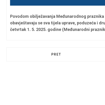
Povodom obilježavanja Međunarodnog praznika r
obavještavaju se sva tijela uprave, poduzeća i dr
četvrtak 1. 5. 2025. godine (Međunarodni praznik
PRETHODNI ČLANAK: OBAV
PRET