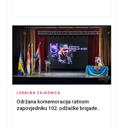
nadmetanja za dodjelu u zakup
poslovnih prostorija
O NERADNIM DANIMA
LOKALNA ZAJEDNICA
Održana komemoracija ratnom
zapovjedniku 102. odžačke brigade
HVO Tomislavu Božiću