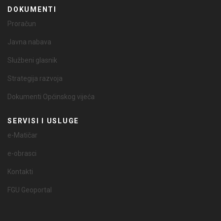
DOKUMENTI
Proračun
Javna nabava
Službeni glasnik
Strategija razvoja
Dokumenti Općinskog vijeća
SERVISI I USLUGE
e-Matičar
e-obrasci
Kontakti
FGU Geoportal