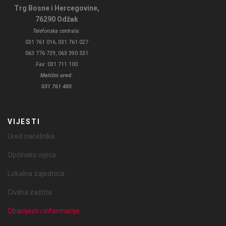
Trg Bosne i Hercegovine,
76290 Odžak
Telefonska centrala:
031 761 016, 031 761 027
063 776 729, 063 390 531
Fax:
031 711 100
Matični ured:
031 761 480
VIJESTI
Ured načelnika
Općinsko vijeće
Lokalna zajednica
Civilna zaštita
Obavijesti i informacije