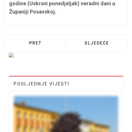
godine (Uskrsni ponedjeljak) neradni dani u
Županiji Posavskoj.
PRETHODNI ČLANAK: OBAVIJEST O NERA
SLJEDEĆI ČLANAK:
PRET
SLJEDEĆE
POSLJEDNJE VIJESTI