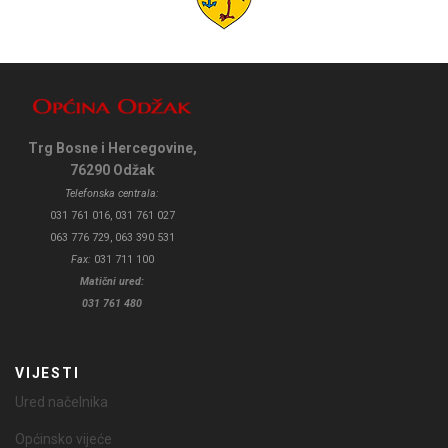
Trg Bosne i Hercegovine,
76290 Odžak
Telefonska centrala:
031 761 016, 031 761 027
063 776 729, 063 390 531
Fax:
031 711 100
Matični ured:
031 761 480
VIJESTI
Ured načelnika
Općinsko vijeće