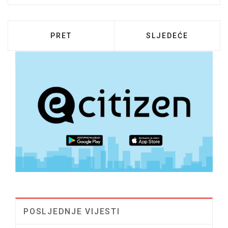
PRETHODNI ČLANAK: OBAVIJEST O ZAPR
SLJEDEĆI ČLANAK:
PRET
SLJEDEĆE
POSLJEDNJE VIJESTI