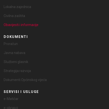
Lokalna zajednica
Civilna zaštita
Obavijesti i informacije
DOKUMENTI
Proračun
Javna nabava
Službeni glasnik
Strategija razvoja
Dokumenti Općinskog vijeća
SERVISI I USLUGE
e-Matičar
e-obrasci