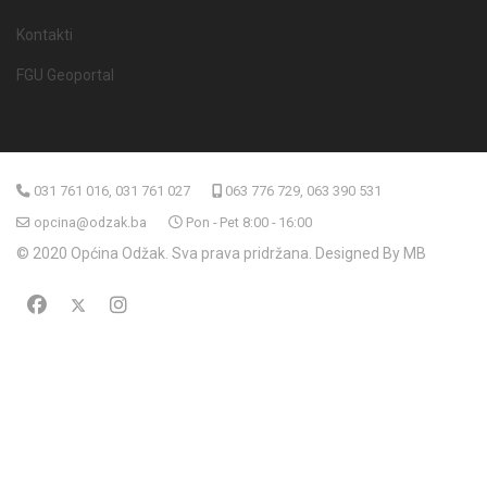
Kontakti
FGU Geoportal
031 761 016, 031 761 027
063 776 729, 063 390 531
opcina@odzak.ba
Pon - Pet 8:00 - 16:00
© 2020 Općina Odžak. Sva prava pridržana. Designed By MB