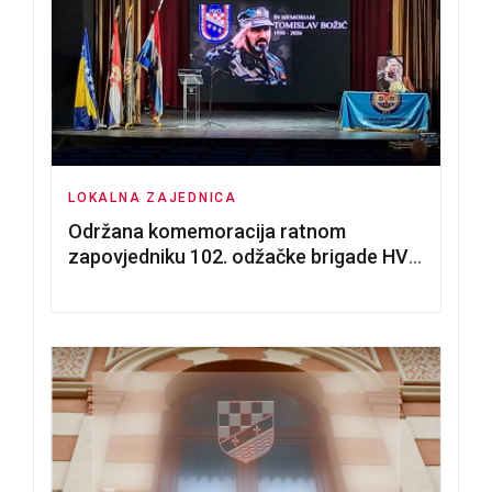
LOKALNA ZAJEDNICA
Održana komemoracija ratnom
zapovjedniku 102. odžačke brigade HVO
Tomislavu Božiću