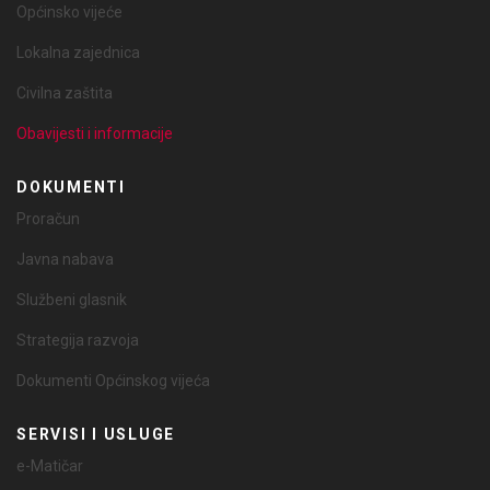
Općinsko vijeće
Lokalna zajednica
Civilna zaštita
Obavijesti i informacije
DOKUMENTI
Proračun
Javna nabava
Službeni glasnik
Strategija razvoja
Dokumenti Općinskog vijeća
SERVISI I USLUGE
e-Matičar