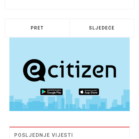
PRETHODNI ČLANAK: ODLUKA O PONIŠTEN
SLJEDEĆI ČLANAK:
PRET
SLJEDEĆE
POSLJEDNJE VIJESTI