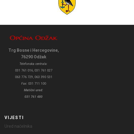
Trg Bosne i Hercegovine,
76290 Odžak
Telefonska centrala:
031 761 016, 031 761 027
063 776 729, 063 390 531
Fax:
031 711 100
Matični ured:
031 761 480
VIJESTI
Ured načelnika