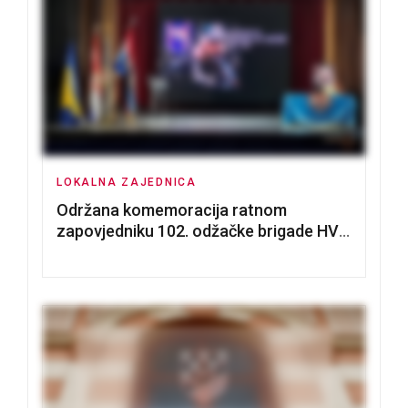
LOKALNA ZAJEDNICA
Održana komemoracija ratnom
zapovjedniku 102. odžačke brigade HVO
Tomislavu Božiću