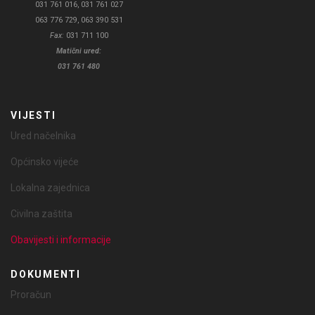
031 761 016, 031 761 027
063 776 729, 063 390 531
Fax:
031 711 100
Matični ured:
031 761 480
VIJESTI
Ured načelnika
Općinsko vijeće
Lokalna zajednica
Civilna zaštita
Obavijesti i informacije
DOKUMENTI
Proračun