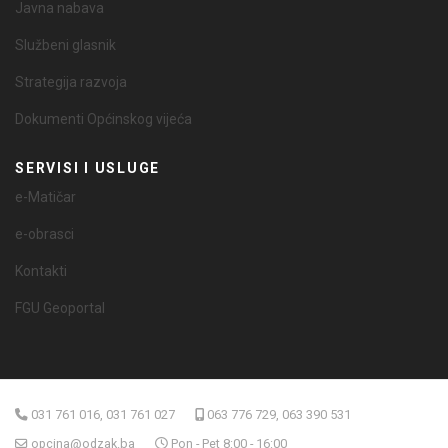
Javna nabava
Službeni glasnik
Strategija razvoja
Dokumenti Općinskog vijeća
SERVISI I USLUGE
e-Matičar
e-obrasci
Kontakti
FGU Geoportal
031 761 016, 031 761 027
063 776 729, 063 390 531
opcina@odzak.ba
Pon - Pet 8:00 - 16:00