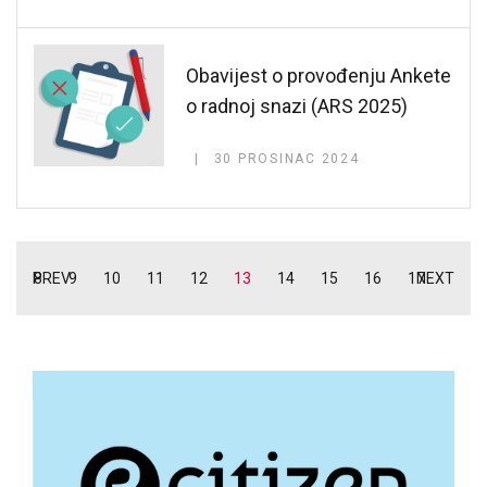
Obavijest o provođenju Ankete
o radnoj snazi (ARS 2025)
30 PROSINAC 2024
PREV
8
9
10
11
12
13
14
15
16
17
NEXT