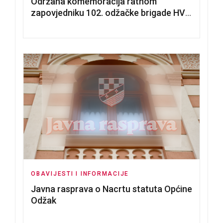
Održana komemoracija ratnom
zapovjedniku 102. odžačke brigade HVO
Tomislavu Božiću
OBAVIJESTI I INFORMACIJE
Javna rasprava o Nacrtu statuta Općine
Odžak