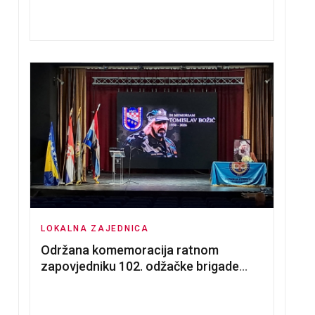
nadmetanja za dodjelu u zakup
poslovnih prostorija
LOKALNA ZAJEDNICA
Održana komemoracija ratnom
zapovjedniku 102. odžačke brigade
HVO Tomislavu Božiću