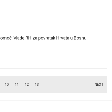
pomoći Vlade RH za povratak Hrvata u Bosnu i
10
11
12
13
NEXT