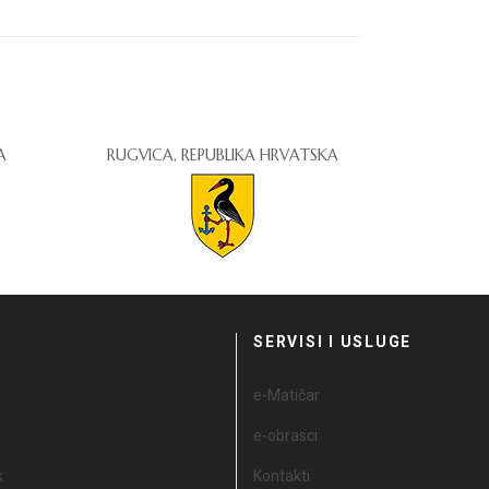
A
RUGVICA, REPUBLIKA HRVATSKA
I
SERVISI I USLUGE
e-Matičar
e-obrasci
k
Kontakti