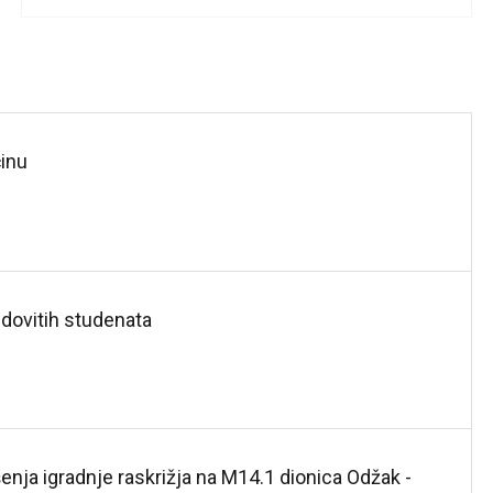
ćinu
edovitih studenata
enja igradnje raskrižja na M14.1 dionica Odžak -