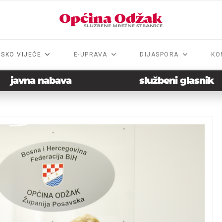
NSKO VIJEĆE
E-UPRAVA
DIJASPORA
KO
javna nabava
službeni glasnik