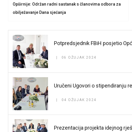
Opširnije: Održan radni sastanak s članovima odbora za
obilježavanje Dana sjećanja
Potpredsjednik FBiH posjetio Op
06 OŽUJAK 2024
Uručeni Ugovori o stipendiranju r
04 OŽUJAK 2024
Prezentacija projekta idejnog rješ