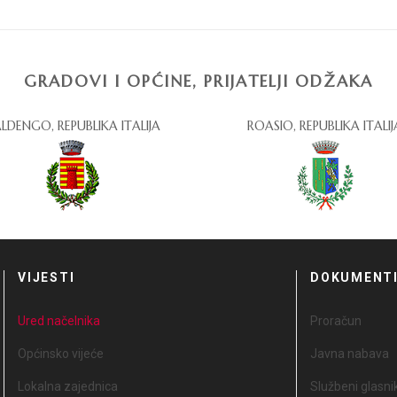
GRADOVI I OPĆINE, PRIJATELJI ODŽAKA
LDENGO, REPUBLIKA ITALIJA
ROASIO, REPUBLIKA ITALIJ
VIJESTI
DOKUMENT
Ured načelnika
Proračun
Općinsko vijeće
Javna nabava
Lokalna zajednica
Službeni glasni