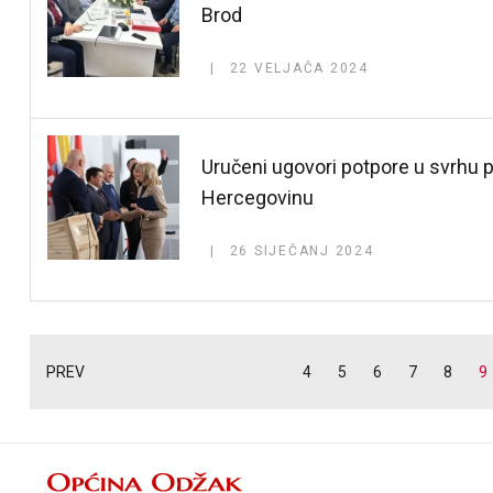
Brod
22 VELJAČA 2024
Uručeni ugovori potpore u svrhu 
Hercegovinu
26 SIJEČANJ 2024
PREV
4
5
6
7
8
9