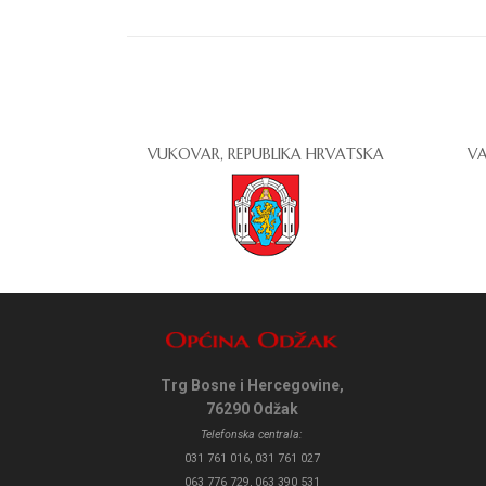
VUKOVAR, REPUBLIKA HRVATSKA
VA
Trg Bosne i Hercegovine,
76290 Odžak
Telefonska centrala:
031 761 016, 031 761 027
063 776 729, 063 390 531