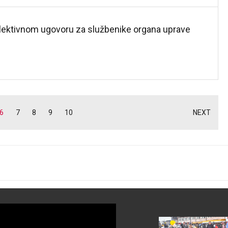
olektivnom ugovoru za službenike organa uprave
6
7
8
9
10
NEXT