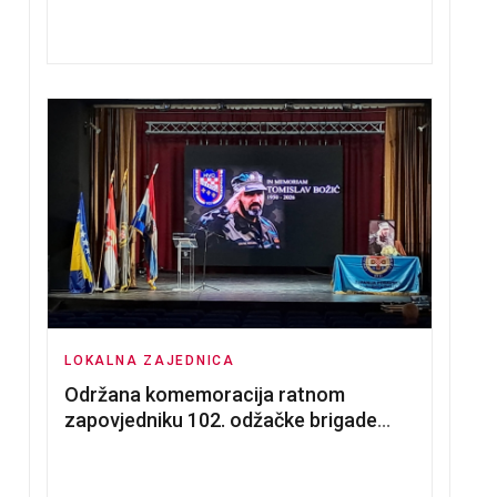
nadmetanja za dodjelu u zakup
poslovnih prostorija
LOKALNA ZAJEDNICA
Održana komemoracija ratnom
zapovjedniku 102. odžačke brigade
HVO Tomislavu Božiću