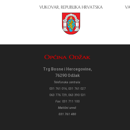
VUKOVAR, REPUBLIKA HRVATSKA
VA
Trg Bosne i Hercegovine,
76290 Odžak
Telefonska centrala:
031 761 016, 031 761 027
063 776 729, 063 390 531
Fax:
031 711 100
Matični ured:
031 761 480