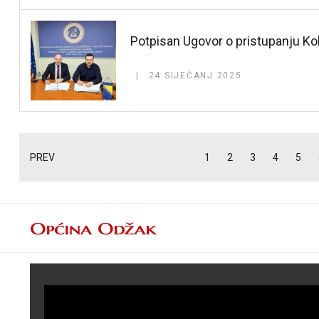
Potpisan Ugovor o pristupanju K
24 SIJEČANJ 2025
PREV
1
2
3
4
5