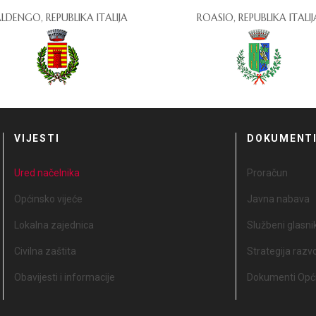
LDENGO, REPUBLIKA ITALIJA
ROASIO, REPUBLIKA ITALIJ
VIJESTI
DOKUMENT
Ured načelnika
Proračun
Općinsko vijeće
Javna nabava
Lokalna zajednica
Službeni glasni
Civilna zaštita
Strategija razv
Obavijesti i informacije
Dokumenti Opći