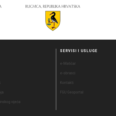
A
RUGVICA, REPUBLIKA HRVATSKA
I
SERVISI I USLUGE
e-Matičar
e-obrasci
k
Kontakti
oja
FGU Geoportal
nskog vijeća