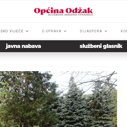
NSKO VIJEĆE
E-UPRAVA
DIJASPORA
KO
javna nabava
službeni glasnik