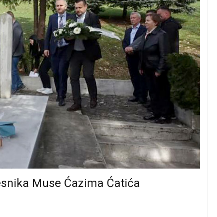
jesnika Muse Ćazima Ćatića