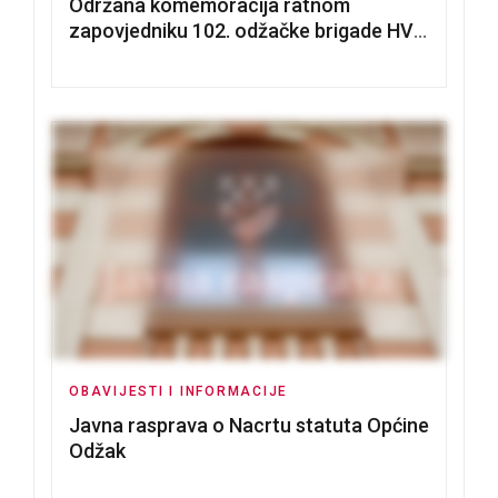
Održana komemoracija ratnom
zapovjedniku 102. odžačke brigade HVO
Tomislavu Božiću
OBAVIJESTI I INFORMACIJE
Javna rasprava o Nacrtu statuta Općine
Odžak