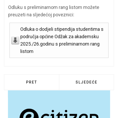
Odluku s preliminarnom rang listom možete
preuzeti na sljedećoj poveznici:
Odluka o dodjeli stipendija studentima s
područja općine Odžak za akademsku
2025./26.godinu s preliminarnom rang
listom
PRETHODNI ČLANAK: OPĆINSKO IZBORNO
SLJEDEĆI ČLANAK:
PRET
SLJEDEĆE