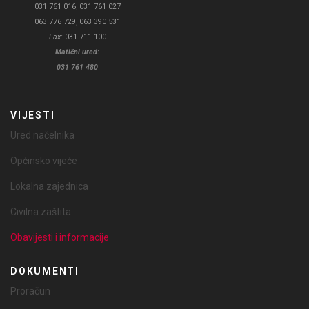
031 761 016, 031 761 027
063 776 729, 063 390 531
Fax:
031 711 100
Matični ured:
031 761 480
VIJESTI
Ured načelnika
Općinsko vijeće
Lokalna zajednica
Civilna zaštita
Obavijesti i informacije
DOKUMENTI
Proračun