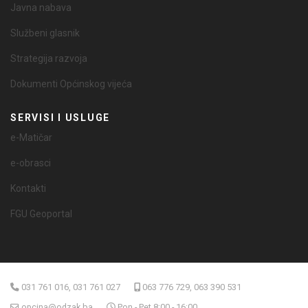
Javna nabava
Službeni glasnik
Strategija razvoja
Dokumenti Općinskog vijeća
SERVISI I USLUGE
e-Matičar
e-obrasci
Kontakti
FGU Geoportal
031 761 016, 031 761 027
063 776 729, 063 390 531
opcina@odzak.ba
Pon - Pet 8:00 - 16:00