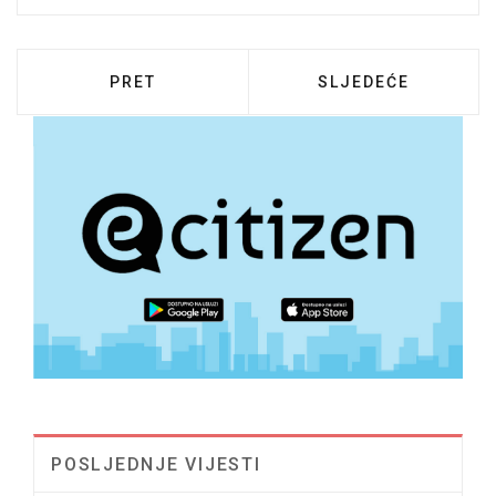
PRETHODNI ČLANAK: ODLUKA O DODJELI 
SLJEDEĆI ČLANAK: 
PRET
SLJEDEĆE
POSLJEDNJE VIJESTI