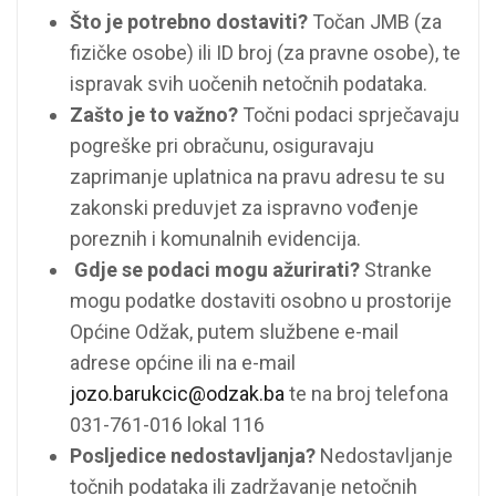
Što je potrebno dostaviti?
Točan JMB (za
fizičke osobe) ili ID broj (za pravne osobe), te
ispravak svih uočenih netočnih podataka.
Zašto je to važno?
Točni podaci sprječavaju
pogreške pri obračunu, osiguravaju
zaprimanje uplatnica na pravu adresu te su
zakonski preduvjet za ispravno vođenje
poreznih i komunalnih evidencija.
Gdje se podaci mogu ažurirati?
Stranke
mogu podatke dostaviti osobno u prostorije
Općine Odžak, putem službene e-mail
adrese općine ili na e-mail
jozo.barukcic@odzak.ba
te na broj telefona
031-761-016 lokal 116
Posljedice nedostavljanja?
Nedostavljanje
točnih podataka ili zadržavanje netočnih