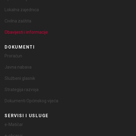
Lokalna zajednica
Civilna zaštita
Obavijesti i informacije
DOKUMENTI
Proračun
Javna nabava
Službeni glasnik
Strategija razvoja
Dokumenti Općinskog vijeća
SERVISI I USLUGE
e-Matičar
e-obrasci