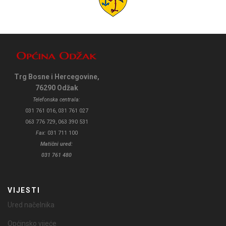
Trg Bosne i Hercegovine,
76290 Odžak
Telefonska centrala:
031 761 016, 031 761 027
063 776 729, 063 390 531
Fax:
031 711 100
Matični ured:
031 761 480
VIJESTI
Ured načelnika
Općinsko vijeće