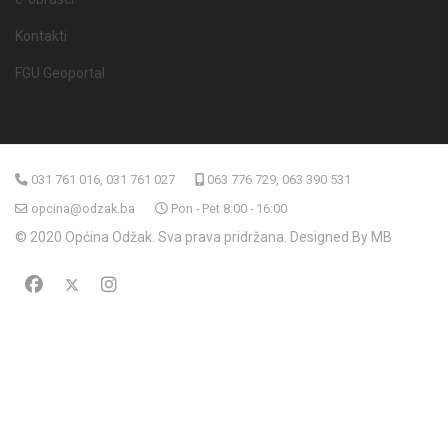
Kontakti
FGU Geoportal
031 761 016, 031 761 027
063 776 729, 063 390 531
opcina@odzak.ba
Pon - Pet 8:00 - 16:00
© 2020 Općina Odžak. Sva prava pridržana. Designed By MB