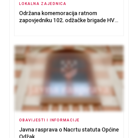
LOKALNA ZAJEDNICA
Održana komemoracija ratnom
zapovjedniku 102. odžačke brigade HVO
Tomislavu Božiću
OBAVIJESTI I INFORMACIJE
Javna rasprava o Nacrtu statuta Općine
Odžak