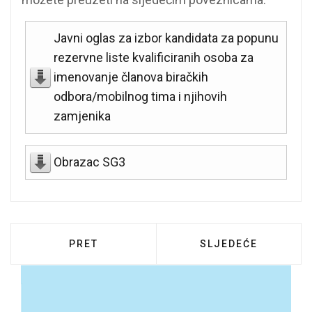
Javni oglas za izbor kandidata za popunu
rezervne liste kvalificiranih osoba za
imenovanje članova biračkih
odbora/mobilnog tima i njihovih
zamjenika
Obrazac SG3
PRETHODNI ČLANAK: OBAVIJEST O ZAPR
SLJEDEĆI ČLANAK:
PRET
SLJEDEĆE