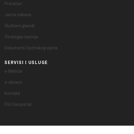
Proračun
Javna nabava
Službeni glasnik
Strategija razvoja
Dokumenti Općinskog vijeća
SERVISI I USLUGE
e-Matičar
e-obrasci
Kontakti
FGU Geoportal