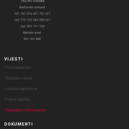
76290 Odžak
Telefonska centrala:
031 761 016, 031 761 027
063 776 729, 063 390 531
Fax:
031 711 100
Matični ured:
031 761 480
VIJESTI
Ured načelnika
Općinsko vijeće
Lokalna zajednica
Civilna zaštita
Obavijesti i informacije
DOKUMENTI