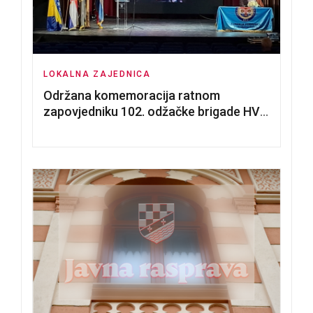
LOKALNA ZAJEDNICA
Održana komemoracija ratnom
zapovjedniku 102. odžačke brigade HVO
Tomislavu Božiću