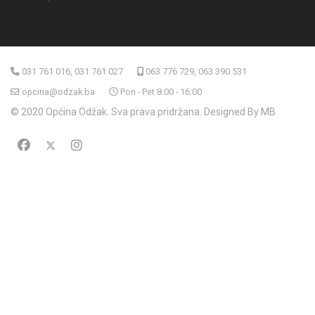
031 761 016, 031 761 027
063 776 729, 063 390 531
opcina@odzak.ba
Pon - Pet 8:00 - 16:00
© 2020 Općina Odžak. Sva prava pridržana. Designed By MB