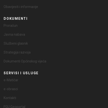
Obavijesti i informacije
DOKUMENTI
Proračun
Javna nabava
Službeni glasnik
Strategija razvoja
Dokumenti Općinskog vijeća
SERVISI I USLUGE
e-Matičar
e-obrasci
Kontakti
FGU Geoportal