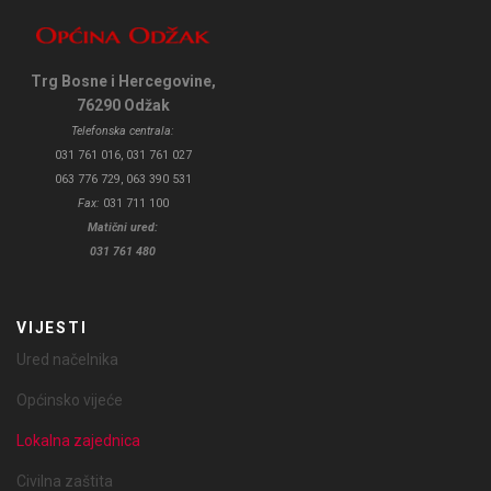
Trg Bosne i Hercegovine,
76290 Odžak
Telefonska centrala:
031 761 016, 031 761 027
063 776 729, 063 390 531
Fax:
031 711 100
Matični ured:
031 761 480
VIJESTI
Ured načelnika
Općinsko vijeće
Lokalna zajednica
Civilna zaštita