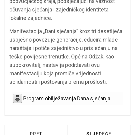
podvučjačkog kraja, podsjećajući na važnost
očuvanja sjećanja i zajedničkog identiteta
lokalne zajednice.
Manifestacija „Dani sjećanja“ kroz tri desetljeća
uspješno povezuje generacije, educira mlađe
naraštaje i potiče zajedništvo u prisjećanju na
teške povijesne trenutke. Općina Odžak, kao
supokrovitelj, nastavlja podržavati ovu
manifestaciju koja promiče vrijednosti
solidarnosti i poštovanja prema prošlosti.
Program obilježavanja Dana sjećanja
PRETHODNI ČLANAK: KRIŽNIM PUTEM SM
SLJEDEĆI ČLANAK:
PRET
SLJEDEĆE