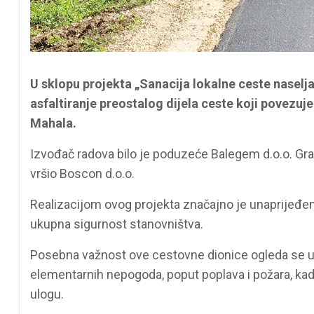
U sklopu projekta „Sanacija lokalne ceste naselj
asfaltiranje preostalog dijela ceste koji povezu
Mahala.
Izvođač radova bilo je poduzeće Balegem d.o.o. Gr
vršio Boscon d.o.o.
Realizacijom ovog projekta značajno je unaprijeđen
ukupna sigurnost stanovništva.
Posebna važnost ove cestovne dionice ogleda se u n
elementarnih nepogoda, poput poplava i požara, kad
ulogu.