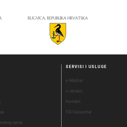
A
RUGVICA, REPUBLIKA HRVATSKA
I
SERVISI I USLUGE
e-Matičar
e-obrasci
k
Kontakti
oja
FGU Geoportal
nskog vijeća