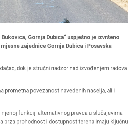
a Bukovica, Gornja Dubica“ uspješno je izvršeno
je mjesne zajednice Gornja Dubica i Posavska
adačac, dok je stručni nadzor nad izvođenjem radova
a prometna povezanost navedenih naselja, ali i
jenoj funkciji alternativnog pravca u slučajevima
a brza prohodnost i dostupnost terena imaju ključnu