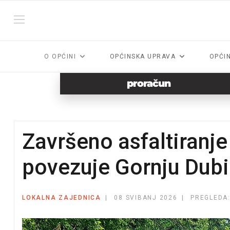
O OPĆINI
OPĆINSKA UPRAVA
OPĆI
proračun
Završeno asfaltiranje
povezuje Gornju Dub
LOKALNA ZAJEDNICA
08 SVIBANJ 2026
PREGLEDA: