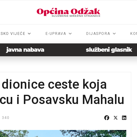
NSKO VIJEĆE
E-UPRAVA
DIJASPORA
KO
javna nabava
službeni glasnik
 dionice ceste koja
icu i Posavsku Mahalu
 340