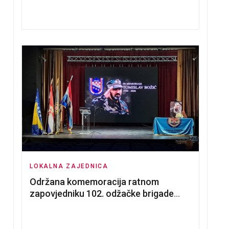
nadmetanja za dodjelu u zakup
poslovnih prostorija
LOKALNA ZAJEDNICA
Održana komemoracija ratnom
zapovjedniku 102. odžačke brigade
HVO Tomislavu Božiću