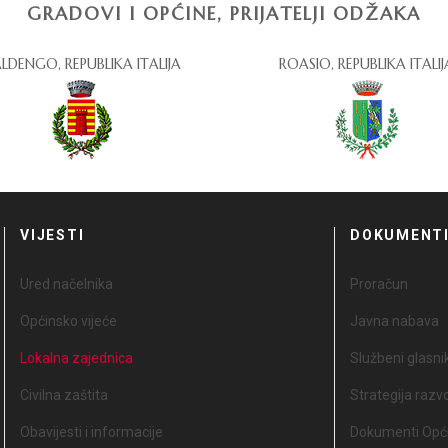
GRADOVI I OPĆINE, PRIJATELJI ODŽAKA
LDENGO, REPUBLIKA ITALIJA
ROASIO, REPUBLIKA ITALIJ
VIJESTI
DOKUMENT
Ured načelnika
Proračun
Općinsko vijeće
Javna nabava
Lokalna zajednica
Službeni glasni
Civilna zaštita
Strategija razv
Obavijesti i informacije
Dokumenti Opći