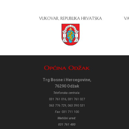
VUKOVAR, REPUBLIKA HRVATSKA
VA
Trg Bosne i Hercegovine,
76290 Odžak
Telefonska centrala:
031 761 016, 031 761 027
063 776 729, 063 390 531
Fax:
031 711 100
Matični ured:
031 761 480