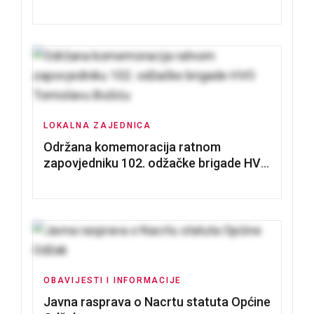
nadmetanja za dodjelu u zakup
poslovnih prostorija
LOKALNA ZAJEDNICA
Održana komemoracija ratnom
zapovjedniku 102. odžačke brigade HVO
Tomislavu Božiću
OBAVIJESTI I INFORMACIJE
Javna rasprava o Nacrtu statuta Općine