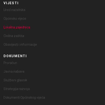
VIJESTI
Ured načelnika
Općinsko vijeće
Lokalna zajednica
Civilna zaštita
Obavijesti i informacije
DOKUMENTI
Proračun
Javna nabava
Službeni glasnik
Strategija razvoja
Dokumenti Općinskog vijeća