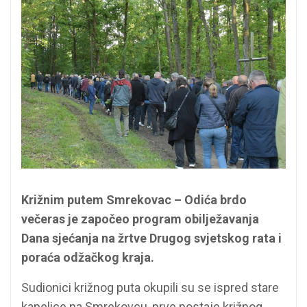
Križnim putem Smrekovac – Odića brdo
večeras je započeo program obilježavanja
Dana sjećanja na žrtve Drugog svjetskog rata i
poraća odžačkog kraja.
Sudionici križnog puta okupili su se ispred stare
kapelice na Smrekovcu, prve postaje križnog