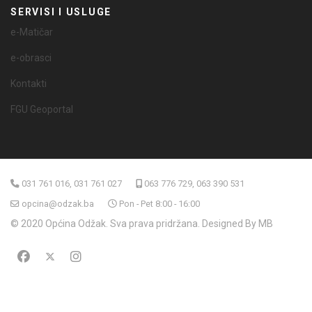
SERVISI I USLUGE
e-Matičar
e-obrasci
Kontakti
FGU Geoportal
031 761 016, 031 761 027
063 776 729, 063 390 531
opcina@odzak.ba
Pon - Pet 8:00 - 16:00
© 2020 Općina Odžak. Sva prava pridržana. Designed By MB