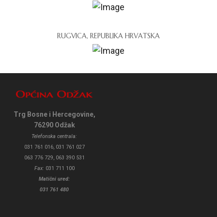
RUGVICA, REPUBLIKA HRVATSKA
Trg Bosne i Hercegovine,
76290 Odžak
Telefonska centrala:
031 761 016, 031 761 027
063 776 729, 063 390 531
Fax:
031 711 100
Matični ured:
031 761 480