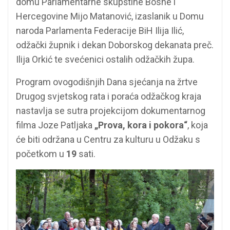
domu Parlamentarne skupštine Bosne i
Hercegovine Mijo Matanović, izaslanik u Domu
naroda Parlamenta Federacije BiH Ilija Ilić,
odžački župnik i dekan Doborskog dekanata preč.
Ilija Orkić te svećenici ostalih odžačkih župa.
Program ovogodišnjih Dana sjećanja na žrtve
Drugog svjetskog rata i poraća odžačkog kraja
nastavlja se sutra projekcijom dokumentarnog
filma Joze Patljaka
„Prova, kora i pokora“
, koja
će biti održana u Centru za kulturu u Odžaku s
početkom u
19
sati.