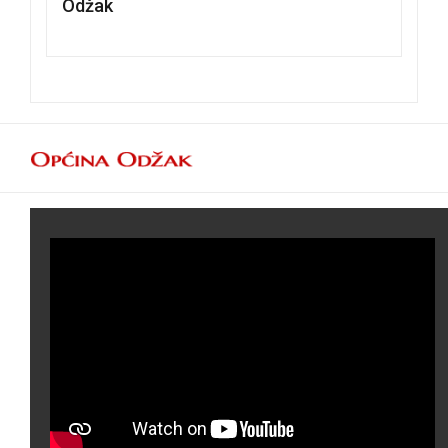
Odžak