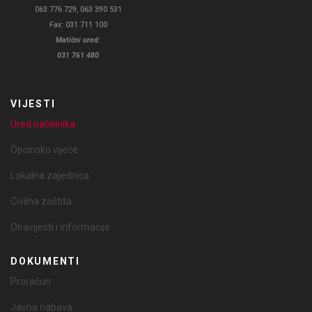
063 776 729, 063 390 531
Fax:
031 711 100
Matični ured:
031 761 480
VIJESTI
Ured načelnika
Općinsko vijeće
Lokalna zajednica
Civilna zaštita
Obavijesti i informacije
DOKUMENTI
Proračun
Javna nabava