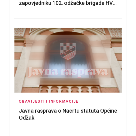
zapovjedniku 102. odžačke brigade HVO
Tomislavu Božiću
OBAVIJESTI I INFORMACIJE
Javna rasprava o Nacrtu statuta Općine
Odžak