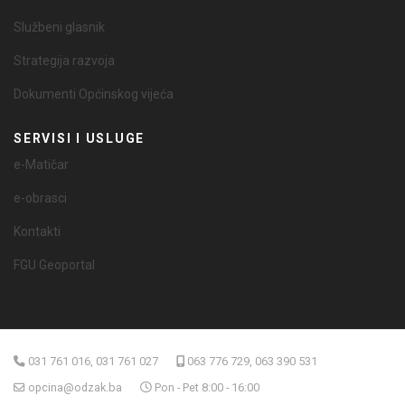
Službeni glasnik
Strategija razvoja
Dokumenti Općinskog vijeća
SERVISI I USLUGE
e-Matičar
e-obrasci
Kontakti
FGU Geoportal
031 761 016, 031 761 027
063 776 729, 063 390 531
opcina@odzak.ba
Pon - Pet 8:00 - 16:00