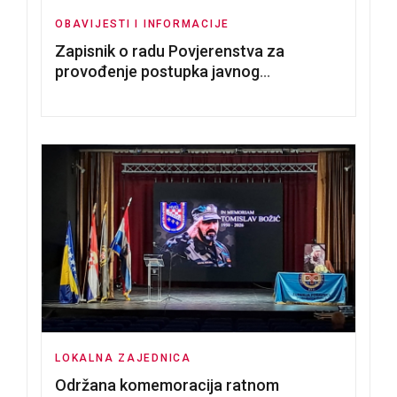
OBAVIJESTI I INFORMACIJE
Zapisnik o radu Povjerenstva za
provođenje postupka javnog
nadmetanja za dodjelu u zakup
poslovnih prostorija
LOKALNA ZAJEDNICA
Održana komemoracija ratnom