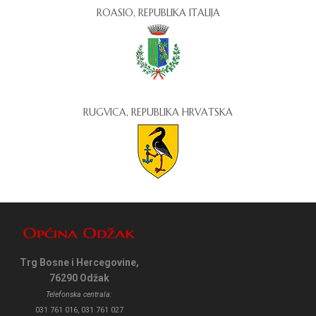
ROASIO, REPUBLIKA ITALIJA
RUGVICA, REPUBLIKA HRVATSKA
Trg Bosne i Hercegovine,
76290 Odžak
Telefonska centrala:
031 761 016, 031 761 027