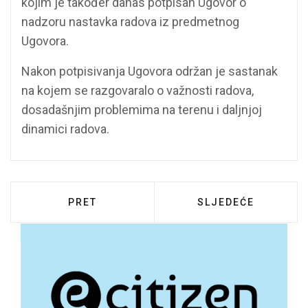
kojim je također danas potpisan Ugovor o
nadzoru nastavka radova iz predmetnog
Ugovora.
Nakon potpisivanja Ugovora održan je sastanak
na kojem se razgovaralo o važnosti radova,
dosadašnjim problemima na terenu i daljnjoj
dinamici radova.
PRETHODNI ČLANAK: SASTANAK S PREDST
SLJEDEĆI ČLANAK: 
PRET
SLJEDEĆE