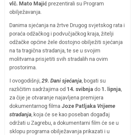
vlč. Mato Majić
prezentirali su Program
obilježavanja.
Danima sjećanja na žrtve Drugog svjetskog rata i
poraća odžačkog i podvučjačkog kraja, žitelji
odžačke općine žele dostojno obilježiti sjećanja
na ta tragična stradanja, te se u svojim
molitvama prisjetiti svih stradalih na ovim
prostorima.
I ovogodišnji,
29. Dani sjećanja
, bogati su
različitim sadržajima od
14. svibnja
do
1. lipnja
,
za čije je otvaranje najavljena premijera
dokumentarnog filma
Joze Patljaka
Vrijeme
stradanja
, koja će se kao poseban događaj
održati u Zagrebu, a dokumentarni film će se u
sklopu programa obilježavanja prikazati i u