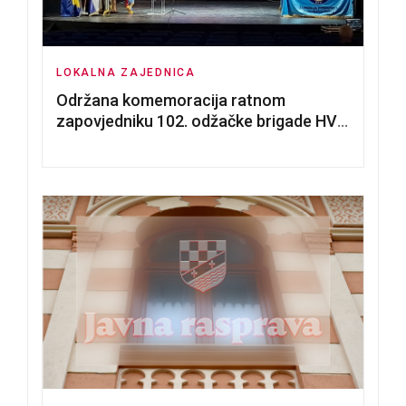
LOKALNA ZAJEDNICA
Održana komemoracija ratnom
zapovjedniku 102. odžačke brigade HVO
Tomislavu Božiću