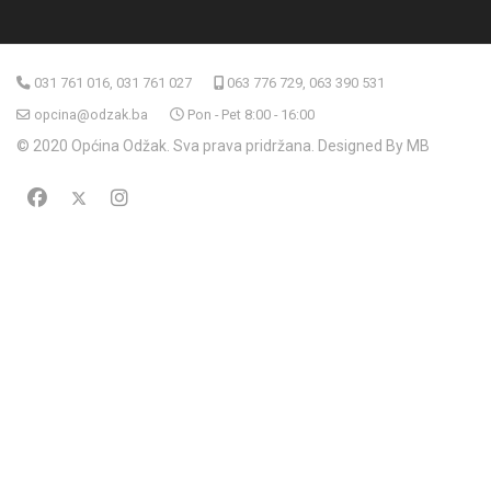
031 761 016, 031 761 027
063 776 729, 063 390 531
opcina@odzak.ba
Pon - Pet 8:00 - 16:00
© 2020 Općina Odžak. Sva prava pridržana. Designed By MB