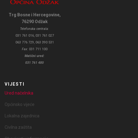
Trg Bosne i Hercegovine,
76290 Odžak
Telefonska centrala:
031 761 016, 031 761 027
063 776 729, 063 390 531
Fax:
031 711 100
Matični ured:
031 761 480
VIJESTI
Ured načelnika
Općinsko vijeće
Lokalna zajednica
Civilna zaštita