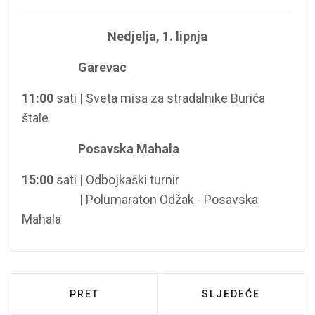
Nedjelja, 1. lipnja
Garevac
11:00
sati | Sveta misa za stradalnike Burića
štale
Posavska Mahala
15:00
sati | Odbojkaški turnir
15:00
sat i
| Polumaraton Odžak - Posavska
Mahala
PRETHODNI ČLANAK: SASTANAK S PROF. 
SLJEDEĆI ČLANAK:
PRET
SLJEDEĆE