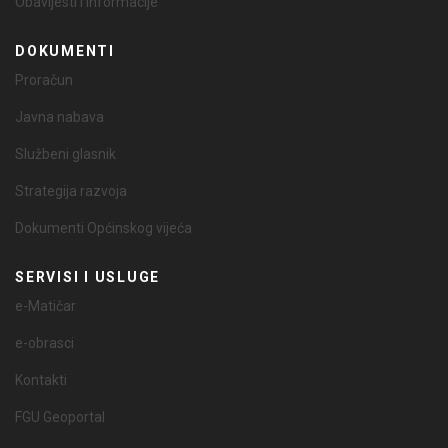
Obavijesti i informacije
DOKUMENTI
Proračun
Javna nabava
Službeni glasnik
Strategija razvoja
Dokumenti Općinskog vijeća
SERVISI I USLUGE
e-Matičar
e-obrasci
Kontakti
FGU Geoportal