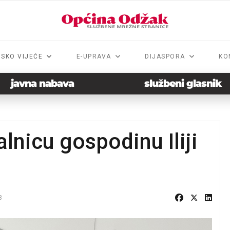
NSKO VIJEĆE
E-UPRAVA
DIJASPORA
KO
javna nabava
službeni glasnik
lnicu gospodinu Iliji
8