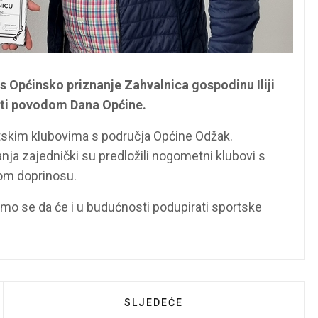
 Općinsko priznanje Zahvalnica gospodinu Iliji
sti povodom Dana Općine.
rtskim klubovima s područja Općine Odžak.
nja zajednički su predložili nogometni klubovi s
vom doprinosu.
o se da će i u budućnosti podupirati sportske
LNIK NAZOČIO SVEČANOSTI URUČENJA UGOVORA O F
SLJEDEĆI ČLANAK: ČESTITKA PO
SLJEDEĆE