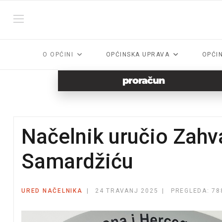
O OPĆINI
OPĆINSKA UPRAVA
OPĆI
proračun
Načelnik uručio Zahva
Samardžiću
URED NAČELNIKA
24 TRAVANJ 2025
PREGLEDA: 78