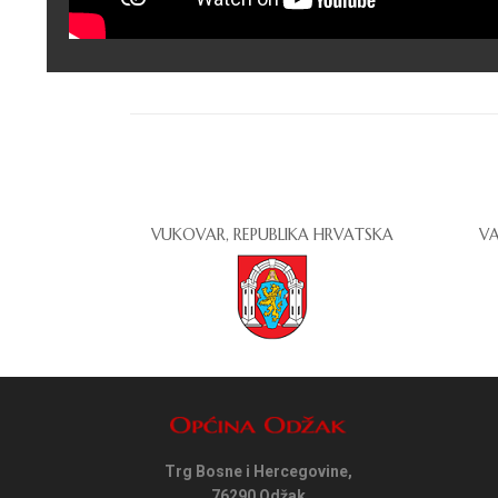
VUKOVAR, REPUBLIKA HRVATSKA
VA
Trg Bosne i Hercegovine,
76290 Odžak