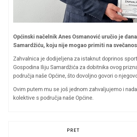
Općinski načelnik Anes Osmanović uručio je danas
Samardžiću, koju nije mogao primiti na svečano
Zahvalnica je dodijeljena za istaknut doprinos spo
Gospodina Iliju Samardžića za dobitnika ovog prizna
područja naše Općine, što dovoljno govori o njego
Ovim putem mu se još jednom zahvaljujemo i nadam
kolektive s područja naše Općine.
PRETHODNI ČLANAK: NAČE
PRET