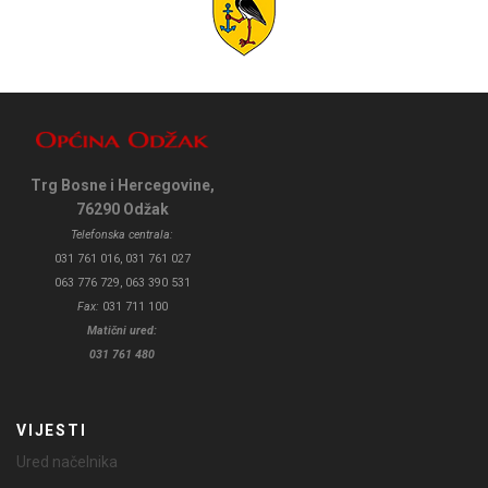
Trg Bosne i Hercegovine,
76290 Odžak
Telefonska centrala:
031 761 016, 031 761 027
063 776 729, 063 390 531
Fax:
031 711 100
Matični ured:
031 761 480
VIJESTI
Ured načelnika