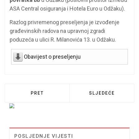
ASA Central osiguranja i Hotela Euro u Odžaku).
Razlog privremenog preseljenja je izvođenje
građevinskih radova na upravnoj zgradi
poduzeća u ulici R. Milanovića 13. u Odžaku.
Obavijest o preseljenju
PRETHODNI ČLANAK: OBAVIJEST O NERAD
SLJEDEĆI ČLANAK:
PRET
SLJEDEĆE
POSLJEDNJE VIJESTI