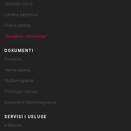
Općinsko vijeće
Lokalna zajednica
Civilna zaštita
Obavijesti i informacije
DOKUMENTI
Proračun
Javna nabava
Službeni glasnik
Strategija razvoja
Dokumenti Općinskog vijeća
SERVISI I USLUGE
e-Matičar