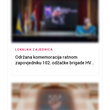
LOKALNA ZAJEDNICA
Održana komemoracija ratnom
zapovjedniku 102. odžačke brigade HVO
Tomislavu Božiću