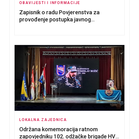
OBAVIJESTI I INFORMACIJE
Zapisnik o radu Povjerenstva za
provođenje postupka javnog
nadmetanja za dodjelu u zakup
poslovnih prostorija
LOKALNA ZAJEDNICA
Održana komemoracija ratnom
zapovjedniku 102. odžačke brigade HVO