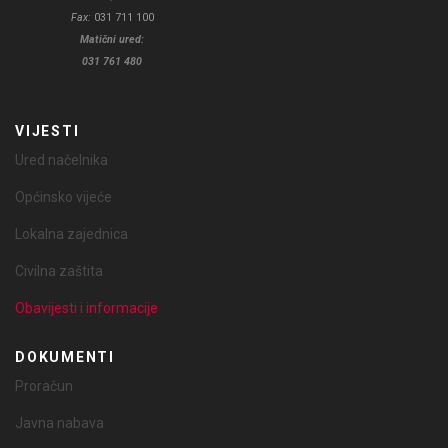
Fax:
031 711 100
Matični ured:
031 761 480
VIJESTI
Ured načelnika
Općinsko vijeće
Lokalna zajednica
Civilna zaštita
Obavijesti i informacije
DOKUMENTI
Proračun
Javna nabava