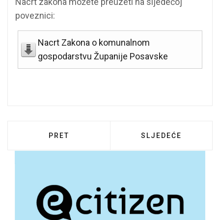
Nacrt zakona možete preuzeti na sljedećoj
poveznici:
Nacrt Zakona o komunalnom
gospodarstvu Županije Posavske
PRETHODNI ČLANAK: REZULTATI REDOVIT
SLJEDEĆI ČLANAK:
PRET
SLJEDEĆE