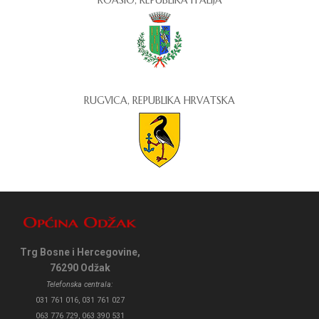
ROASIO, REPUBLIKA ITALIJA
RUGVICA, REPUBLIKA HRVATSKA
Trg Bosne i Hercegovine,
76290 Odžak
Telefonska centrala:
031 761 016, 031 761 027
063 776 729, 063 390 531