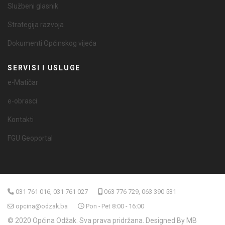
Službeni glasnik
Strategija razvoja
Dokumenti Općinskog vijeća
SERVISI I USLUGE
e-Matičar
e-obrasci
Kontakti
FGU Geoportal
031 761 016, 031 761 027
063 776 729, 063 390 531
opcina@odzak.ba
Pon - Pet 8:00 - 16:00
© 2020 Općina Odžak. Sva prava pridržana. Designed By MB