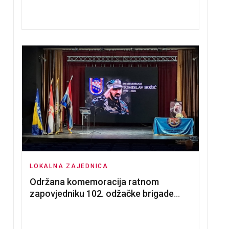
nadmetanja za dodjelu u zakup
poslovnih prostorija
LOKALNA ZAJEDNICA
Održana komemoracija ratnom
zapovjedniku 102. odžačke brigade
HVO Tomislavu Božiću