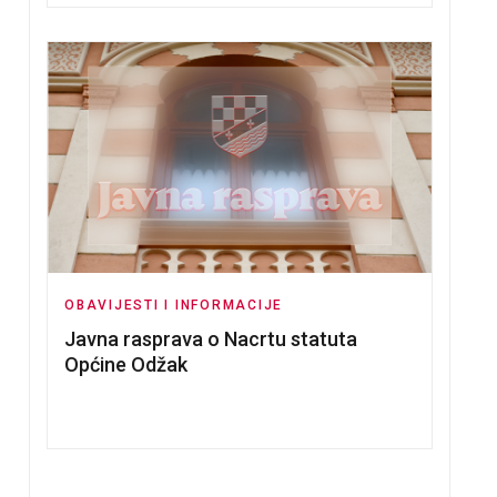
 ODŽAK
O NERADNOM DANU
OBAVIJESTI I INFORMACIJE
Javna rasprava o Nacrtu statuta
Općine Odžak