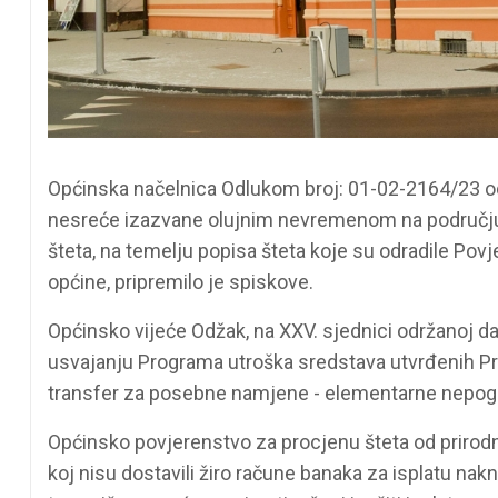
Općinska načelnica Odlukom broj: 01-02-2164/23 od 
nesreće izazvane olujnim nevremenom na području
šteta, na temelju popisa šteta koje su odradile P
općine, pripremilo je spiskove.
Općinsko vijeće Odžak, na XXV. sjednici održanoj dan
usvajanju Programa utroška sredstava utvrđenih Pr
transfer za posebne namjene - elementarne nepog
Općinsko povjerenstvo za procjenu šteta od prirod
koj nisu dostavili žiro račune banaka za isplatu nak