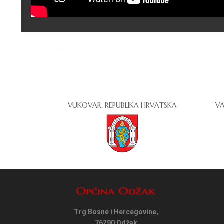
VUKOVAR, REPUBLIKA HRVATSKA
VA
Trg Bosne i Hercegovine,
76290 Odžak