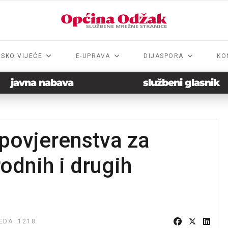
NSKO VIJEĆE
E-UPRAVA
DIJASPORA
KO
javna nabava
službeni glasnik
povjerenstva za
rodnih i drugih
EDA: 1218