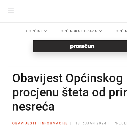
O OPĆINI
OPĆINSKA UPRAVA
OPĆI
proračun
Obavijest Općinskog 
procjenu šteta od pri
nesreća
OBAVIJESTI I INFORMACIJE
18 RUJAN 2024
PREGL