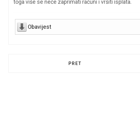
toga više se neće zaprimati računi i vršiti isplata.
Obavijest
PRETHODNI ČLANAK: OBAVI
PRET