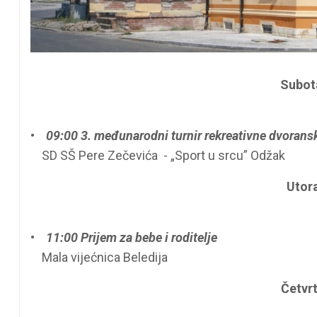
Subota
•
09:00 3. međunarodni turnir rekreativne dvorans
SD SŠ Pere Zečevića - „Sport u srcu” Odžak
Utora
•
11:00 Prijem za bebe i roditelje
Mala vijećnica Beledija
Četvrt