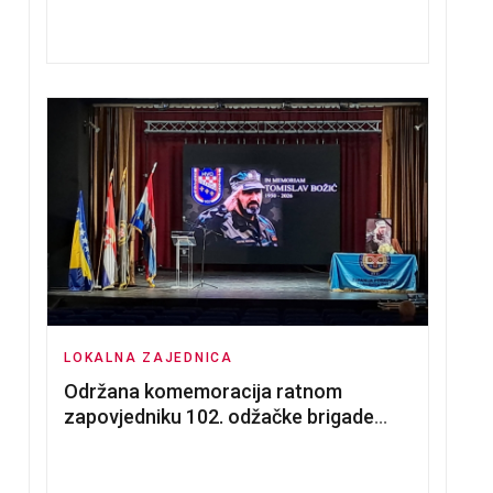
nadmetanja za dodjelu u zakup
poslovnih prostorija
LOKALNA ZAJEDNICA
Održana komemoracija ratnom
zapovjedniku 102. odžačke brigade
HVO Tomislavu Božiću