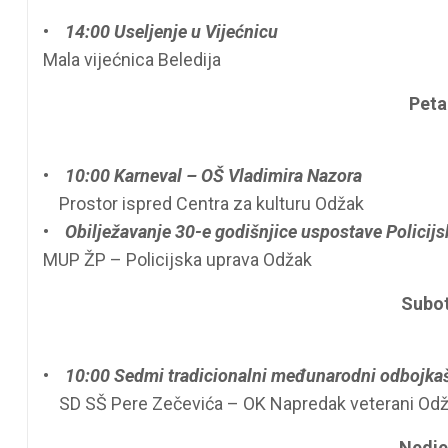
•
14:00 Useljenje u Vijećnicu
Mala vijećnica Beledija
Peta
•
10:00 Karneval – OŠ Vladimira Nazora
Prostor ispred Centra za kulturu Odžak
•
Obilježavanje 30-e godišnjice uspostave Policij
MUP ŽP – Policijska uprava Odžak
Subot
•
10:00 Sedmi tradicionalni međunarodni odbojkašk
SD SŠ Pere Zečevića – OK Napredak veterani Od
Nedjel