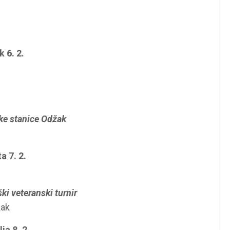
k 6. 2.
ske stanice Odžak
a 7. 2.
i veteranski turnir
žak
ja 8. 2.