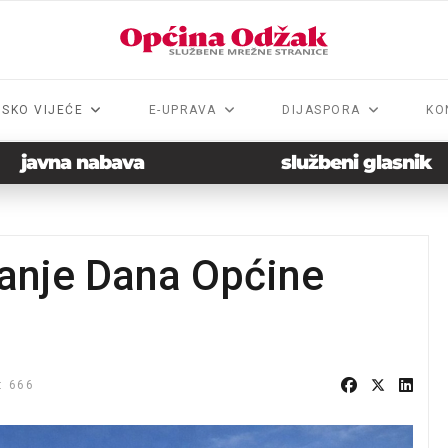
NSKO VIJEĆE
E-UPRAVA
DIJASPORA
KO
javna nabava
službeni glasnik
anje Dana Općine
: 666