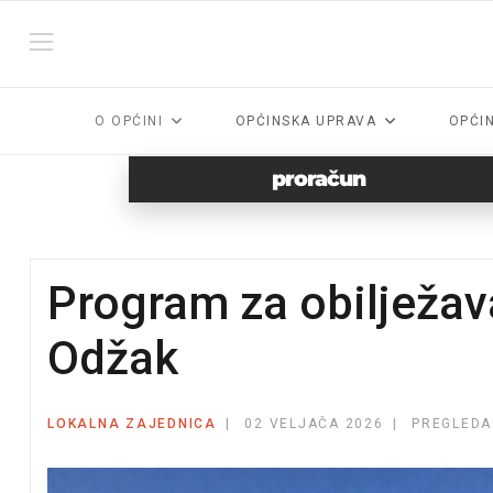
O OPĆINI
OPĆINSKA UPRAVA
OPĆI
proračun
Program za obilježav
Odžak
LOKALNA ZAJEDNICA
02 VELJAČA 2026
PREGLEDA