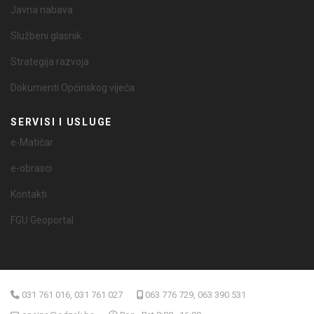
Javna nabava
Službeni glasnik
Strategija razvoja
Dokumenti Općinskog vijeća
SERVISI I USLUGE
e-Matičar
e-obrasci
Kontakti
FGU Geoportal
031 761 016, 031 761 027
063 776 729, 063 390 531