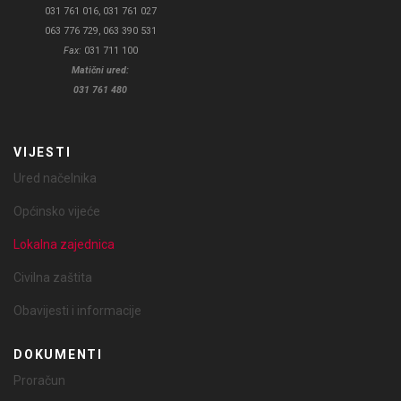
031 761 016, 031 761 027
063 776 729, 063 390 531
Fax:
031 711 100
Matični ured:
031 761 480
VIJESTI
Ured načelnika
Općinsko vijeće
Lokalna zajednica
Civilna zaštita
Obavijesti i informacije
DOKUMENTI
Proračun