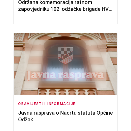
Održana komemoracija ratnom
zapovjedniku 102. odžačke brigade HVO
Tomislavu Božiću
OBAVIJESTI I INFORMACIJE
Javna rasprava o Nacrtu statuta Općine
Odžak