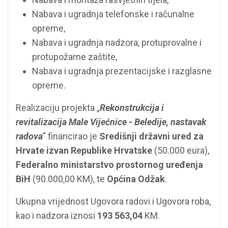
Nabava i ugradnja telefonske i računalne
opreme,
Nabava i ugradnja nadzora, protuprovalne i
protupožarne zaštite,
Nabava i ugradnja prezentacijske i razglasne
opreme.
Realizaciju projekta „
Rekonstrukcija i
revitalizacija Male Vijećnice - Beledije, nastavak
radova
” financirao je
Središnji državni ured za
Hrvate izvan Republike Hrvatske
(50.000 eura),
Federalno ministarstvo prostornog uređenja
BiH
(90.000,00 KM), te
Općina Odžak
.
Ukupna vrijednost Ugovora radovi i Ugovora roba,
kao i nadzora iznosi
193 563,04
KM.