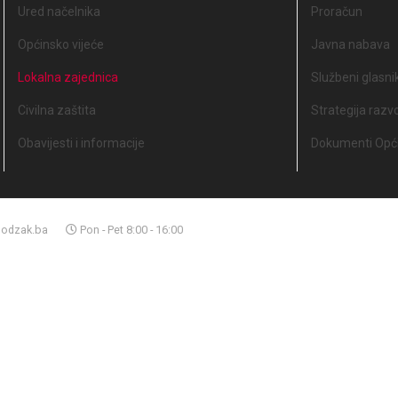
Ured načelnika
Proračun
Općinsko vijeće
Javna nabava
Lokalna zajednica
Službeni glasni
Civilna zaštita
Strategija razv
Obavijesti i informacije
Dokumenti Opći
odzak.ba
Pon - Pet 8:00 - 16:00