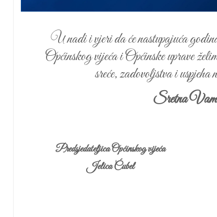
U nadi i vjeri da će nastupajuća godina 
Općinskog vijeća i Općinske uprave želi
sreće, zadovoljstva i uspjeha 
Sretna Vam 
Predsjedateljica Općinskog vijeća
Jelica Ćubel