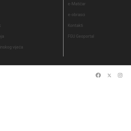
e-Matičar
e-obrasci
k
Kontakti
oja
FGU Geoportal
nskog vijeća