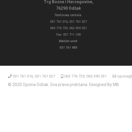
Trg Bosne i Hercegovine,
76290 Odžak
Telefonska centrala:
031 761 016, 031 761 027
063 776 729, 063 390 531
Fax:
031 711 100
Matični ured:
031 761 480
031 761 016, 031 761 027
063 776 729, 063 390 531
opcina@
© 2020 Općina Odžak. Sva prava pridržana. Designed By MB