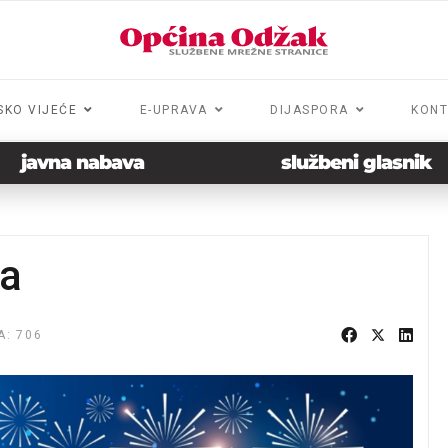
SKO VIJEĆE
E-UPRAVA
DIJASPORA
KONT
javna nabava
službeni glasnik
ka
A: 706