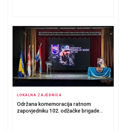
nadmetanja za dodjelu u zakup
poslovnih prostorija
LOKALNA ZAJEDNICA
Održana komemoracija ratnom
zapovjedniku 102. odžačke brigade
HVO Tomislavu Božiću