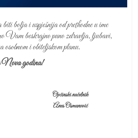
biti bolja i uspješnija od prethodne u ime
mo Vam beskrajno puno zdravlja, ljubavi,
na osobnom i obiteljskom planu.
Nova godina!
Općinski načelnik
Anes Osmanović