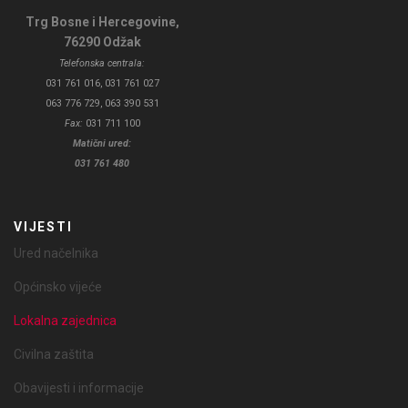
Trg Bosne i Hercegovine,
76290 Odžak
Telefonska centrala:
031 761 016, 031 761 027
063 776 729, 063 390 531
Fax:
031 711 100
Matični ured:
031 761 480
VIJESTI
Ured načelnika
Općinsko vijeće
Lokalna zajednica
Civilna zaštita
Obavijesti i informacije