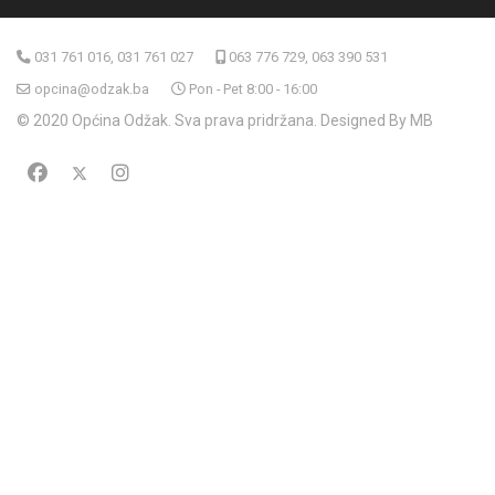
031 761 016, 031 761 027
063 776 729, 063 390 531
opcina@odzak.ba
Pon - Pet 8:00 - 16:00
© 2020 Općina Odžak. Sva prava pridržana. Designed By MB