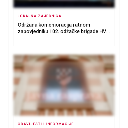
LOKALNA ZAJEDNICA
Održana komemoracija ratnom
zapovjedniku 102. odžačke brigade HVO
Tomislavu Božiću
OBAVIJESTI I INFORMACIJE