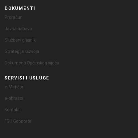
DOKUMENTI
Proračun
Javna nabava
Službeni glasnik
Strategija razvoja
Dokumenti Općinskog vijeća
SERVISI I USLUGE
e-Matičar
e-obrasci
Kontakti
FGU Geoportal