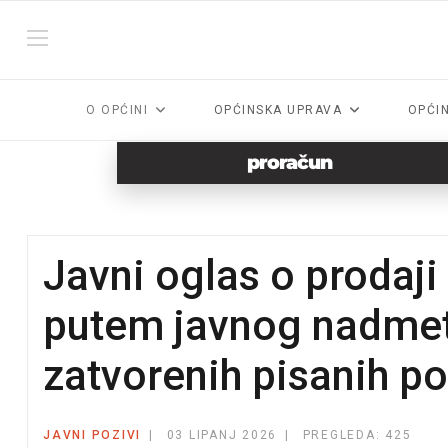
O OPĆINI
OPĆINSKA UPRAVA
OPĆI
proračun
Javni oglas o prodaji
putem javnog nadmet
zatvorenih pisanih p
JAVNI POZIVI
03 LIPANJ 2026
PREGLEDA: 425