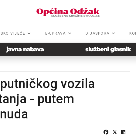
NSKO VIJEĆE
E-UPRAVA
DIJASPORA
KO
javna nabava
službeni glasnik
 putničkog vozila
anja - putem
onuda