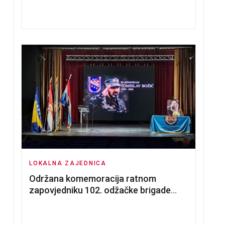
nadmetanja za dodjelu u zakup
poslovnih prostorija
LOKALNA ZAJEDNICA
Održana komemoracija ratnom
zapovjedniku 102. odžačke brigade
HVO Tomislavu Božiću