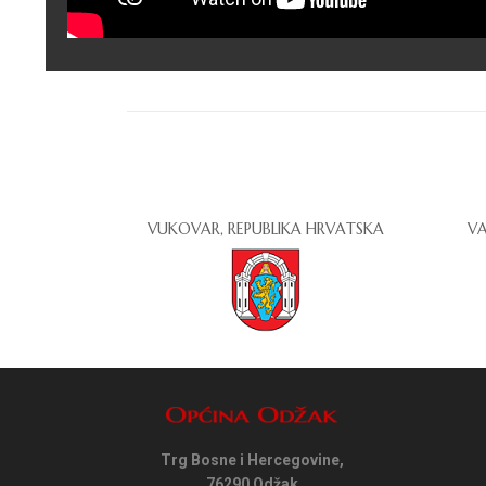
VUKOVAR, REPUBLIKA HRVATSKA
VA
Trg Bosne i Hercegovine,
76290 Odžak