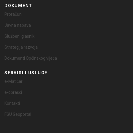
DOKUMENTI
Proračun
Javna nabava
Službeni glasnik
Strategija razvoja
Dokumenti Općinskog vijeća
SERVISI I USLUGE
e-Matičar
e-obrasci
Kontakti
FGU Geoportal