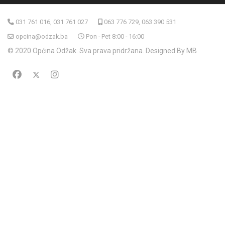
031 761 016, 031 761 027
063 776 729, 063 390 531
opcina@odzak.ba
Pon - Pet 8:00 - 16:00
© 2020 Općina Odžak. Sva prava pridržana. Designed By MB