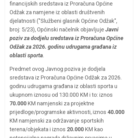
financijskih sredstava iz Proračuna Općine
Odžak za namjene iz oblasti društvenih
djelatnosti ("Službeni glasnik Općine Odžak",
broj: 5/23), Općinski načelnik objavljuje
Javni
poziv za dodjelu sredstava iz Proračuna Općine
Odžak za 2026. godinu udrugama građana iz
oblasti sporta
.
Predmet ovog Javnog poziva je dodjela
sredstava iz Proračuna Općine Odžak za 2026.
godinu udrugama građana iz oblasti sporta u
ukupnom iznosu od 130.000 KM i to: iznos
70.000
KM namjenski za projektne
prijedloge/programske aktivnosti, iznos
40.000
KM namjenski za održavanje sportskih
terena/objekata i iznos
20.000
KM kao
potencijalna nagrada državnim prvacima u