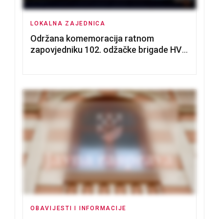
LOKALNA ZAJEDNICA
Održana komemoracija ratnom
zapovjedniku 102. odžačke brigade HVO
Tomislavu Božiću
OBAVIJESTI I INFORMACIJE