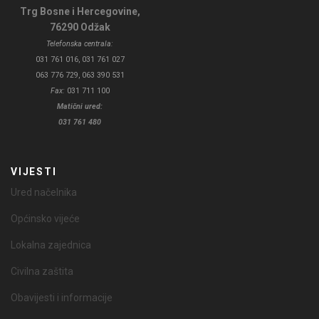
Trg Bosne i Hercegovine,
76290 Odžak
Telefonska centrala:
031 761 016, 031 761 027
063 776 729, 063 390 531
Fax:
031 711 100
Matični ured:
031 761 480
VIJESTI
Ured načelnika
Općinsko vijeće
Lokalna zajednica
Civilna zaštita
Obavijesti i informacije